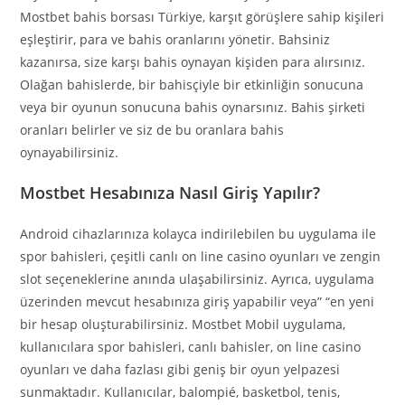
Mostbet bahis borsası Türkiye, karşıt görüşlere sahip kişileri
eşleştirir, para ve bahis oranlarını yönetir. Bahsiniz
kazanırsa, size karşı bahis oynayan kişiden para alırsınız.
Olağan bahislerde, bir bahisçiyle bir etkinliğin sonucuna
veya bir oyunun sonucuna bahis oynarsınız. Bahis şirketi
oranları belirler ve siz de bu oranlara bahis
oynayabilirsiniz.
Mostbet Hesabınıza Nasıl Giriş Yapılır?
Android cihazlarınıza kolayca indirilebilen bu uygulama ile
spor bahisleri, çeşitli canlı on line casino oyunları ve zengin
slot seçeneklerine anında ulaşabilirsiniz. Ayrıca, uygulama
üzerinden mevcut hesabınıza giriş yapabilir veya” “en yeni
bir hesap oluşturabilirsiniz. Mostbet Mobil uygulama,
kullanıcılara spor bahisleri, canlı bahisler, on line casino
oyunları ve daha fazlası gibi geniş bir oyun yelpazesi
sunmaktadır. Kullanıcılar, balompié, ​​basketbol, ​​tenis,