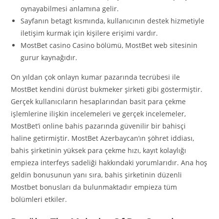
oynayabilmesi anlamına gelir.
Sayfanın betagt kısmında, kullanıcının destek hizmetiyle
iletişim kurmak için kişilere erişimi vardır.
MostBet casino Casino bölümü, MostBet web sitesinin
gurur kaynağıdır.
On yıldan çok onlayn kumar pazarında tecrübesi ile
MostBet kendini dürüst bukmeker şirketi gibi göstermiştir.
Gerçek kullanıcıların hesaplarından basit para çekme
işlemlerine ilişkin incelemeleri ve gerçek incelemeler,
MostBet’i online bahis pazarında güvenilir bir bahisçi
haline getirmiştir. MostBet Azerbaycan’ın şöhret iddiası,
bahis şirketinin yüksek para çekme hızı, kayıt kolaylığı
empieza interfeys sadeliği hakkındaki yorumlarıdır. Ana hoş
geldin bonusunun yanı sıra, bahis şirketinin düzenli
Mostbet bonusları da bulunmaktadır empieza tüm
bölümleri etkiler.