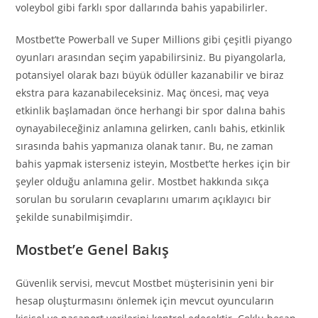
voleybol gibi farklı spor dallarında bahis yapabilirler.
Mostbet’te Powerball ve Super Millions gibi çeşitli piyango
oyunları arasından seçim yapabilirsiniz. Bu piyangolarla,
potansiyel olarak bazı büyük ödüller kazanabilir ve biraz
ekstra para kazanabileceksiniz. Maç öncesi, maç veya
etkinlik başlamadan önce herhangi bir spor dalına bahis
oynayabileceğiniz anlamına gelirken, canlı bahis, etkinlik
sırasında bahis yapmanıza olanak tanır. Bu, ne zaman
bahis yapmak isterseniz isteyin, Mostbet’te herkes için bir
şeyler olduğu anlamına gelir. Mostbet hakkında sıkça
sorulan bu soruların cevaplarını umarım açıklayıcı bir
şekilde sunabilmişimdir.
Mostbet’e Genel Bakış
Güvenlik servisi, mevcut Mostbet müşterisinin yeni bir
hesap oluşturmasını önlemek için mevcut oyuncuların