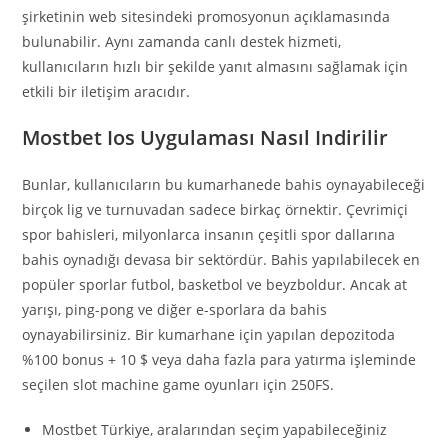
şirketinin web sitesindeki promosyonun açıklamasında
bulunabilir. Aynı zamanda canlı destek hizmeti,
kullanıcıların hızlı bir şekilde yanıt almasını sağlamak için
etkili bir iletişim aracıdır.
Mostbet Ios Uygulaması Nasıl Indirilir
Bunlar, kullanıcıların bu kumarhanede bahis oynayabileceği
birçok lig ve turnuvadan sadece birkaç örnektir. Çevrimiçi
spor bahisleri, milyonlarca insanın çeşitli spor dallarına
bahis oynadığı devasa bir sektördür. Bahis yapılabilecek en
popüler sporlar futbol, ​​basketbol ve beyzboldur. Ancak at
yarışı, ping-pong ve diğer e-sporlara da bahis
oynayabilirsiniz. Bir kumarhane için yapılan depozitoda
%100 bonus + 10 $ veya daha fazla para yatırma işleminde
seçilen slot machine game oyunları için 250FS.
Mostbet Türkiye, aralarından seçim yapabileceğiniz