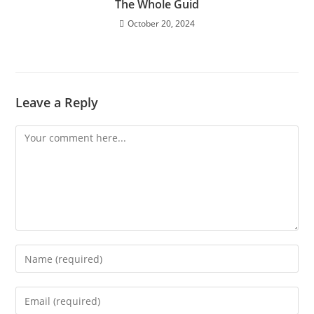
The Whole Guid
October 20, 2024
Leave a Reply