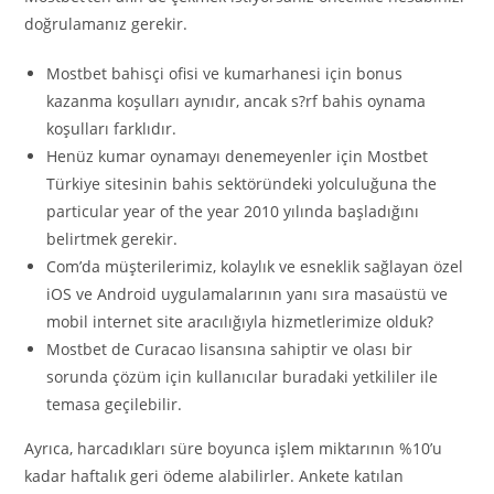
doğrulamanız gerekir.
Mostbet bahisçi ofisi ve kumarhanesi için bonus
kazanma koşulları aynıdır, ancak s?rf bahis oynama
koşulları farklıdır.
Henüz kumar oynamayı denemeyenler için Mostbet
Türkiye sitesinin bahis sektöründeki yolculuğuna the
particular year of the year 2010 yılında başladığını
belirtmek gerekir.
Com’da müşterilerimiz, kolaylık ve esneklik sağlayan özel
iOS ve Android uygulamalarının yanı sıra masaüstü ve
mobil internet site aracılığıyla hizmetlerimize olduk?
Mostbet de Curacao lisansına sahiptir ve olası bir
sorunda çözüm için kullanıcılar buradaki yetkililer ile
temasa geçilebilir.
Ayrıca, harcadıkları süre boyunca işlem miktarının %10’u
kadar haftalık geri ödeme alabilirler. Ankete katılan