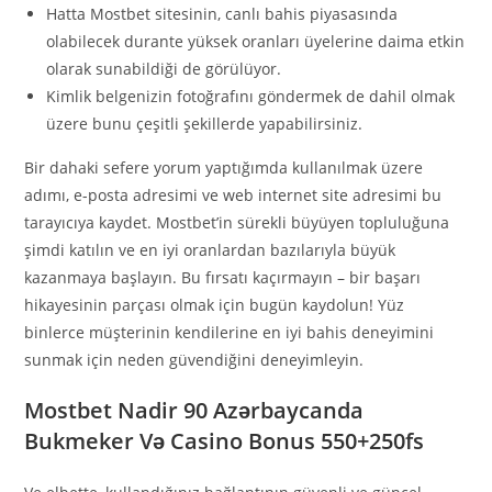
Hatta Mostbet sitesinin, canlı bahis piyasasında
olabilecek durante yüksek oranları üyelerine daima etkin
olarak sunabildiği de görülüyor.
Kimlik belgenizin fotoğrafını göndermek de dahil olmak
üzere bunu çeşitli şekillerde yapabilirsiniz.
Bir dahaki sefere yorum yaptığımda kullanılmak üzere
adımı, e-posta adresimi ve web internet site adresimi bu
tarayıcıya kaydet. Mostbet’in sürekli büyüyen topluluğuna
şimdi katılın ve en iyi oranlardan bazılarıyla büyük
kazanmaya başlayın. Bu fırsatı kaçırmayın – bir başarı
hikayesinin parçası olmak için bugün kaydolun! Yüz
binlerce müşterinin kendilerine en iyi bahis deneyimini
sunmak için neden güvendiğini deneyimleyin.
Mostbet Nadir 90 Azərbaycanda
Bukmeker Və Casino Bonus 550+250fs