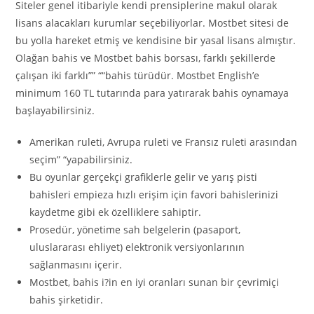
Siteler genel itibariyle kendi prensiplerine makul olarak
lisans alacakları kurumlar seçebiliyorlar. Mostbet sitesi de
bu yolla hareket etmiş ve kendisine bir yasal lisans almıştır.
Olağan bahis ve Mostbet bahis borsası, farklı şekillerde
çalışan iki farklı”” ““bahis türüdür. Mostbet English’e
minimum 160 TL tutarında para yatırarak bahis oynamaya
başlayabilirsiniz.
Amerikan ruleti, Avrupa ruleti ve Fransız ruleti arasından
seçim” “yapabilirsiniz.
Bu oyunlar gerçekçi grafiklerle gelir ve yarış pisti
bahisleri empieza hızlı erişim için favori bahislerinizi
kaydetme gibi ek özelliklere sahiptir.
Prosedür, yönetime sah belgelerin (pasaport,
uluslararası ehliyet) elektronik versiyonlarının
sağlanmasını içerir.
Mostbet, bahis i?in en iyi oranları sunan bir çevrimiçi
bahis şirketidir.