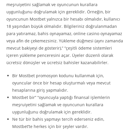
meşruiyetini sağlamak ve oyuncunun kurallara
uygunluğunu doğrulamak için gereklidir. Örneğin, bir
oyuncunun Mostbet yalnızca bir hesabı olmalıdır, kullanıcı
18 yaşından büyük olmalıdır. Bilgileriniz doğrulanmadan
para yatıramaz, bahis oynayamaz, online casino oynayamaz
veya afin de çekemezsiniz. Yükleme düğmesi (aynı zamanda
mevcut bakiyeyi de gösterir),” “çeşitli ödeme sistemleri
içeren yükleme penceresini açar. Üyeler düzenli olarak
ücretsiz dönüşler ve ücretsiz bahisler kazanabilirler.
Bir Mostbet promosyon kodunu kullanmak için,
oyuncular önce bir hesap oluşturmalı veya mevcut
hesaplarına giriş yapmalıdır.
Mostbet bir” “oyuncuyla yaptığı finansal işlemlerin
meşruiyetini sağlamak ve oyuncunun kurallara
uygunluğunu doğrulamak için gereklidir.
Ne tür bir bahis yapmayı tercih ederseniz edin,
Mostbet’te herkes için bir şeyler vardır.