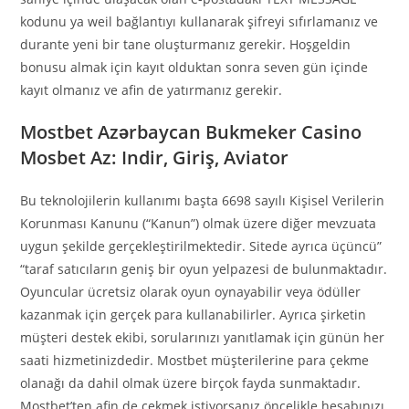
kodunu ya weil bağlantıyı kullanarak şifreyi sıfırlamanız ve
durante yeni bir tane oluşturmanız gerekir. Hoşgeldin
bonusu almak için kayıt olduktan sonra seven gün içinde
kayıt olmanız ve afin de yatırmanız gerekir.
Mostbet Azərbaycan Bukmeker Casino
Мosbet Az: Indir, Giriş, Aviator
Bu teknolojilerin kullanımı başta 6698 sayılı Kişisel Verilerin
Korunması Kanunu (“Kanun”) olmak üzere diğer mevzuata
uygun şekilde gerçekleştirilmektedir. Sitede ayrıca üçüncü”
“taraf satıcıların geniş bir oyun yelpazesi de bulunmaktadır.
Oyuncular ücretsiz olarak oyun oynayabilir veya ödüller
kazanmak için gerçek para kullanabilirler. Ayrıca şirketin
müşteri destek ekibi, sorularınızı yanıtlamak için günün her
saati hizmetinizdedir. Mostbet müşterilerine para çekme
olanağı da dahil olmak üzere birçok fayda sunmaktadır.
Mostbet’ten afin de çekmek istiyorsanız öncelikle hesabınızı