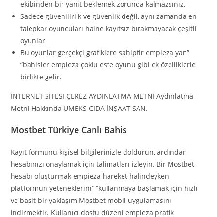
ekibinden bir yanıt beklemek zorunda kalmazsınız.
Sadece güvenilirlik ve güvenlik değil, aynı zamanda en
talepkar oyuncuları haine kayıtsız bırakmayacak çeşitli
oyunlar.
Bu oyunlar gerçekçi grafiklere sahiptir empieza yan”
“bahisler empieza çoklu este oyunu gibi ek özelliklerle
birlikte gelir.
İNTERNET SİTESI ÇEREZ AYDINLATMA METNİ Aydınlatma
Metni Hakkında UMEKS GIDA İNŞAAT SAN.
Mostbet Türkiye Canlı Bahis
Kayıt formunu kişisel bilgilerinizle doldurun, ardından
hesabınızı onaylamak için talimatları izleyin. Bir Mostbet
hesabı oluşturmak empieza hareket halindeyken
platformun yeteneklerini” “kullanmaya başlamak için hızlı
ve basit bir yaklaşım Mostbet mobil uygulamasını
indirmektir. Kullanıcı dostu düzeni empieza pratik