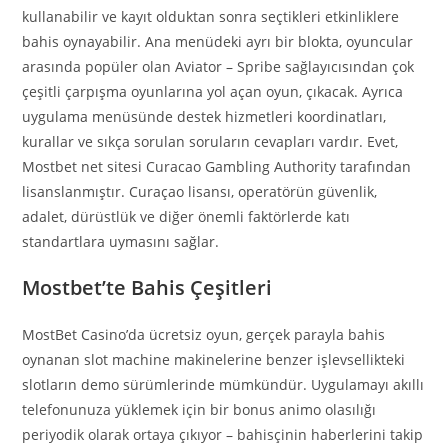
kullanabilir ve kayıt olduktan sonra seçtikleri etkinliklere
bahis oynayabilir. Ana menüdeki ayrı bir blokta, oyuncular
arasında popüler olan Aviator – Spribe sağlayıcısından çok
çeşitli çarpışma oyunlarına yol açan oyun, çıkacak. Ayrıca
uygulama menüsünde destek hizmetleri koordinatları,
kurallar ve sıkça sorulan soruların cevapları vardır. Evet,
Mostbet net sitesi Curacao Gambling Authority tarafından
lisanslanmıştır. Curaçao lisansı, operatörün güvenlik,
adalet, dürüstlük ve diğer önemli faktörlerde katı
standartlara uymasını sağlar.
Mostbet’te Bahis Çeşitleri
MostBet Casino’da ücretsiz oyun, gerçek parayla bahis
oynanan slot machine makinelerine benzer işlevsellikteki
slotların demo sürümlerinde mümkündür. Uygulamayı akıllı
telefonunuza yüklemek için bir bonus animo olasılığı
periyodik olarak ortaya çıkıyor – bahisçinin haberlerini takip