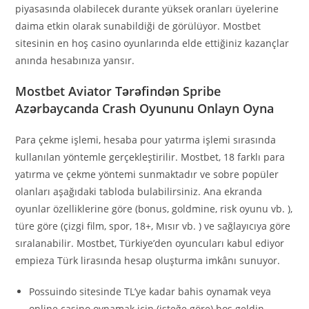
piyasasında olabilecek durante yüksek oranları üyelerine
daima etkin olarak sunabildiği de görülüyor. Mostbet
sitesinin en hoş casino oyunlarında elde ettiğiniz kazançlar
anında hesabınıza yansır.
Mostbet Aviator Tərəfindən Spribe
Azərbaycanda Crash Oyununu Onlayn Oyna
Para çekme işlemi, hesaba pour yatırma işlemi sırasında
kullanılan yöntemle gerçekleştirilir. Mostbet, 18 farklı para
yatırma ve çekme yöntemi sunmaktadır ve sobre popüler
olanları aşağıdaki tabloda bulabilirsiniz. Ana ekranda
oyunlar özelliklerine göre (bonus, goldmine, risk oyunu vb. ),
türe göre (çizgi film, spor, 18+, Mısır vb. ) ve sağlayıcıya göre
sıralanabilir. Mostbet, Türkiye’den oyuncuları kabul ediyor
empieza Türk lirasında hesap oluşturma imkânı sunuyor.
Possuindo sitesinde TL’ye kadar bahis oynamak veya
online casino oynamak için (isteğe göre) hoş geldin