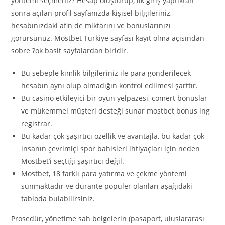
yöntemi seçmeniz? Hesap oluşturup, ilk giriş yaptıktan
sonra açılan profil sayfanızda kişisel bilgileriniz,
hesabınızdaki afin de miktarını ve bonuslarınızı
görürsünüz. Mostbet Türkiye sayfası kayıt olma açısından
sobre ?ok basit sayfalardan biridir.
Bu sebeple kimlik bilgileriniz ile para gönderilecek
hesabın aynı olup olmadığın kontrol edilmesi şarttır.
Bu casino etkileyici bir oyun yelpazesi, cömert bonuslar
ve mükemmel müşteri desteği sunar mostbet bonus ing
registrar.
Bu kadar çok şaşırtıcı özellik ve avantajla, bu kadar çok
insanın çevrimiçi spor bahisleri ihtiyaçları için neden
Mostbet’i seçtiği şaşırtıcı değil.
Mostbet, 18 farklı para yatırma ve çekme yöntemi
sunmaktadır ve durante popüler olanları aşağıdaki
tabloda bulabilirsiniz.
Prosedür, yönetime sah belgelerin (pasaport, uluslararası