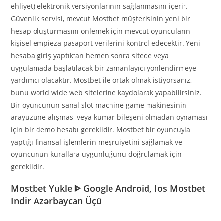
ehliyet) elektronik versiyonlarının sağlanmasını içerir.
Güvenlik servisi, mevcut Mostbet müşterisinin yeni bir
hesap oluşturmasını önlemek için mevcut oyuncuların
kişisel empieza pasaport verilerini kontrol edecektir. Yeni
hesaba giriş yaptıktan hemen sonra sitede veya
uygulamada başlatılacak bir zamanlayıcı yönlendirmeye
yardımcı olacaktır. Mostbet ile ortak olmak istiyorsanız,
bunu world wide web sitelerine kaydolarak yapabilirsiniz.
Bir oyuncunun sanal slot machine game makinesinin
arayüzüne alışması veya kumar bileşeni olmadan oynaması
için bir demo hesabı gereklidir. Mostbet bir oyuncuyla
yaptığı finansal işlemlerin meşruiyetini sağlamak ve
oyuncunun kurallara uygunluğunu doğrulamak için
gereklidir.
Mostbet Yukle ᐈ Google Android, Ios Mostbet
Indir Azərbaycan Üçü