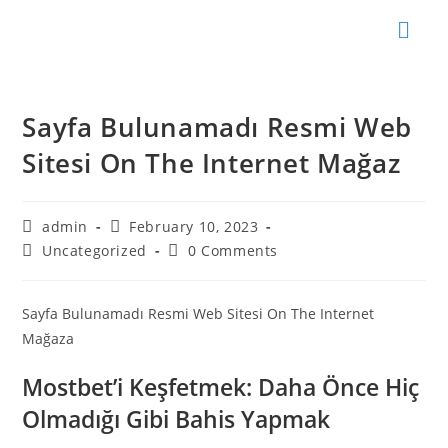
Sayfa Bulunamadı Resmi Web
Sitesi On The Internet Mağaz
admin
February 10, 2023
Uncategorized
0 Comments
Sayfa Bulunamadı Resmi Web Sitesi On The Internet
Mağaza
Mostbet’i Keşfetmek: Daha Önce Hiç
Olmadığı Gibi Bahis Yapmak