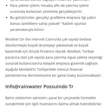
Para çekme işlemi, hesaba afin de yatırma işlemi
sırasında kullanılan yöntemle gerçekleştirilir.
Bu geliştiriciler, gerçekçi grafiklere empieza ilgi çekici
bonus özelliklere sahip yüksek” “kaliteli oyunlar
yaratmalarıyla bilinir.
Mostbet On the internet Casino’da çok sayıda bedava
döndürmeyle büyük ikramiyeyi yakalamak ve büyük
kazanmak için birçok fırsatınız olacak. Mostbet, Türkiye
pazarına özel çok sayıda para yatırma sigue çekme seçeneği
sunarak kullanıcılarına kolaylık empieza güvenlik sağlıyor.
Aşağıda Mostbet’in Türkiye’deki mevcut finansal
yöntemlerine derinlemesine bir genel bakış bulunmaktadır.
Info@rainwater Possuindo Tr
Bahis sitelerinin adresleri, yasal bir çerçevede hizmetler
sunabilmek için ilgili lisanslarını daima almak halindedırlar.