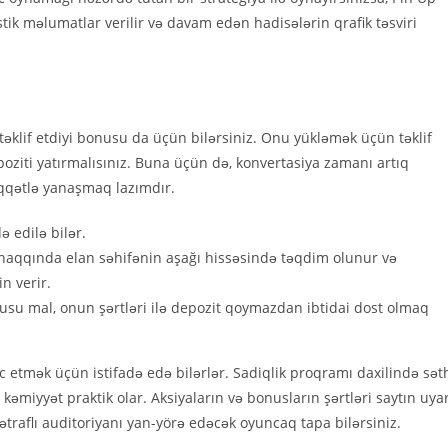
ik məlumatlar verilir və davam edən hadisələrin qrafik təsviri
klif etdiyi bonusu da üçün bilərsiniz. Onu yükləmək üçün təklif
epoziti yatırmalısınız. Buna üçün də, konvertasiya zamanı artıq
qqətlə yanaşmaq lazımdır.
ə edilə bilər.
 haqqında elan səhifənin aşağı hissəsində təqdim olunur və
n verir.
usu mal, onun şərtləri ilə depozit qoymazdan ibtidai dost olmaq
c etmək üçün istifadə edə bilərlər. Sadiqlik proqramı daxilində sət
əmiyyət praktik olar. Aksiyaların və bonusların şərtləri saytın uya
ətraflı auditoriyanı yan-yörə edəcək oyuncaq tapa bilərsiniz.