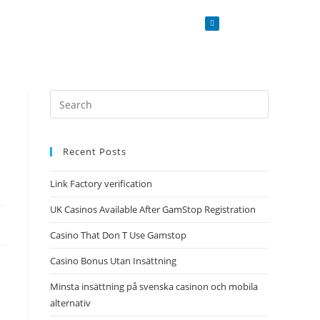
e
About
Contact Us
Recent Posts
Link Factory verification
UK Casinos Available After GamStop Registration
Casino That Don T Use Gamstop
Casino Bonus Utan Insättning
Minsta insättning på svenska casinon och mobila
alternativ