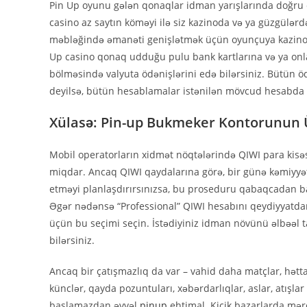
Pin Up oyunu gələn qonaqlar idman yarışlarında doğru 
casino az saytın köməyi ilə siz kazinoda və ya güzgülərd
məbləğində əmanəti genişlətmək üçün oyunçuya kazino 
Up casino qonaq udduğu pulu bank kartlarına və ya onlay
bölməsində valyuta ödənişlərini edə bilərsiniz. Bütün ö
deyilsə, bütün hesablamalar istənilən mövcud hesabda a
Xülasə: Pin-up Bukmeker Kontorunun Ü
Mobil operatorların xidmət nöqtələrində QIWI para kisəs
miqdar. Ancaq QIWI qaydalarına görə, bir günə kəmiyyə
etməyi planlaşdırırsınızsa, bu proseduru qabaqcadan başl
Əgər nədənsə “Professional” QIWI hesabını qeydiyyatda
üçün bu seçimi seçin. İstədiyiniz idman növünü əlbəəl ta
bilərsiniz.
Ancaq bir çatışmazlıq da var – vahid daha matçlar, hətta 
künclər, qayda pozuntuları, xəbərdarlıqlar, aslar, atışl
başlamazdan əvvəl
pinup
ehtimal. Kiçik bazarlarda mərc