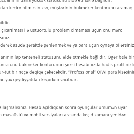
 cüzdanının daha yüksək statusunu əldə etməklə bağlıdır.
tdan keçirə bilmirsinizsə, müştərinin bukmeker kontorunu aramaq
ildir.
n çıxarılması ilə üstüörtülü problem olmaması üçün onu mərc
sınız.
edərək asudə şəraitdə şənlənmək və ya para üçün oynaya bilərsiniz
danının lap təntənəli statusunu əldə etməklə bağlıdır. Əgər belə bi
onra onu bukmeker kontorunun şəxsi hesabınızda hədis profilinizl
r-tut bir neçə dəqiqə çəkəcəkdir. “Professional” QIWI para kisəsini
ar-yox qeydiyyatdan keçərkən vacibdir.
razılaşmalısınız. Hesab açıldıqdan sonra oyunçular ümumən uyar
tın masaüstü və mobil versiyaları arasında keçid zamanı yenidən