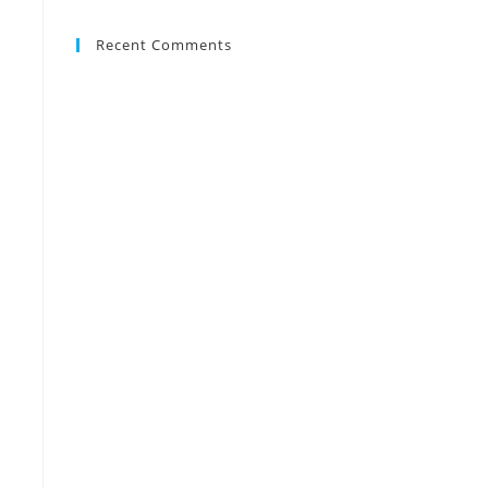
Recent Comments