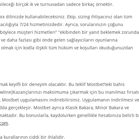
leceği birçok ik ve turnuvadan sadece birkaç örnektir.
x dilinizde kullanabileceksiniz. Ekip, sizing ihtiyacınız olan tüm
acılığıyla 7/24 hizmetinizdedir. Ayrıca, sorularınızın çoğunu
 böylece müşteri hizmetleri” “ekibinden bir yanıt beklemek zorunda
 ve daha fazlası gibi önde gelen sağlayıcıların oyunlarına
n olmak için kodla ilişkili tüm hüküm ve koşulları okuduğunuzdan
k keyifli bir deneyim olacaktır. Bu teklif Mostbet’teki bahis
wline]Kazançlarınızı maksimuma çıkarmak için bu inanılmaz fırsatı
 Mostbet uygulamasını indirebilirsiniz. Uygulamanın indirilmesi v
da gerçekleşir. Mostbet ayrıca Klasik Bakara, Minor Bakara ve
nmaktadır. Bu bonuslarla, kaydolurken genellikle hesabınıza belirli b
.com
.
urallarının ciddi bir ihlalidir.