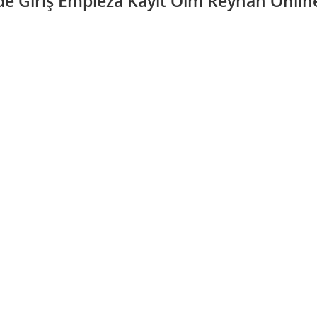
de Giriş Empieza Kayıt Olm Reyhan Onlin