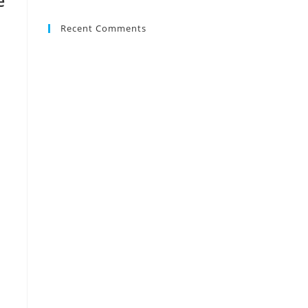
e
Recent Comments