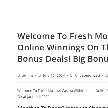
Welcome To Fresh Mos
Online Winnings On T
Bonus Deals! Big Bonus
admin
July 10, 2024
Uncategorized
Welcome To Fresh Mostbet Casino Within India! Online 
Great Jackpot!! 209″