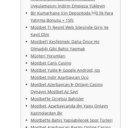
Uygulamasını İndirin Empieza Yükleyin
Bir Kumarhane Için Depozitoda 0 Ilk Para
Yatırma Bonusu + 15fs
Mostbet Tr Resmî Web Sitesinde Giriş Ve
Kayıt Olm
Mostbet’i Keşfetmek: Daha Önce Hiç
Olmadığı Gibi Bahis Yapmak
Müşteri Yorumları
Mostbet Canlı Casino
Mostbet Yukle ᐈ Google Android, Ios
Mostbet Indir Azərbaycan Üçü
Mostbet Azerbaycan ᐈ Onlayn Casino
Oynayın Mostbet Az Sayt
Mostbet’te Ücretsiz Bahisler
Mostbet, Azərbaycanda Ən Yaxşı Onlayn
Kazinolardan Bir
Mostbet’te Bahis Yapılabilecek Spor Türleri
Mostbet Azerbaycan Rəsmi Online Casino