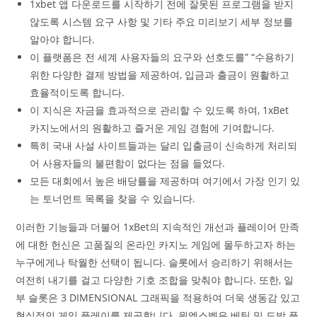
1xbet 앱 다운로드를 시작하기 전에 잘못된 프로그램을 받지
않도록 시스템 요구 사항 및 기타 주요 미리보기 세부 정보를
알아야 합니다.
이 플랫폼은 전 세계 사용자들의 요구와 선호도를” “수용하기
위한 다양한 결제 방법을 제공하여, 입금과 출금이 원활하고
효율적이도록 합니다.
이 지식은 자금을 효과적으로 관리할 수 있도록 하여, 1xBet
카지노에서의 원활하고 즐거운 게임 경험에 기여합니다.
특히 국내 사설 사이트들과는 달리 입출금이 신속하게 처리되
어 사용자들의 불편함이 없다는 점을 들었다.
모든 대회에서 높은 배당률을 제공하며 여기에서 가장 인기 있
는 토너먼트 목록을 찾을 수 있습니다.
이러한 기능들과 더불어 1xBet의 지속적인 개선과 플레이어 만족
에 대한 헌신은 고품질의 온라인 카지노 게임에 몰두하고자 하는
누구에게나 탁월한 선택이 됩니다. 슬롯에서 승리하기 위해서는
여전히 내기를 걸고 다양한 기호 조합을 맞춰야 합니다. 또한, 일
부 슬롯은 3 DIMENSIONAL 그래픽을 적용하여 더욱 생동감 있고
현실적인 게임 플레이를 제공합니다. 원엑스벳은 베팅 및 도박 플