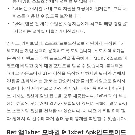
등 다양한 스포츠 중에서 선택할 수 있습니다.
1xBet는 24시간 내내 고객 지원을 제공하여 언제든지 고객 서
비스를 이용할 수 있도록 보장합니다.
1xBet 앱은 전 세계 수많은 사용자들에게 최고의 베팅 경험을”
“제공하는 모바일 애플리케이션입니다.
카지노, 라이브딜러, 스포츠, 프로모션으로 간단하게 구성된” “카
테고리는 게임 선택이 용이하도록 도와줍니다. 스포츠 애호가들
은 특정 이벤트에 대한 프로모션을 활용하여 TIMORE e스포츠 이
벤트에 베팅한 것에 대한 포인트를 얻을 수 있습니다. 블랙잭은
때때로 라운드에서 21점 이상을 득점해야 하지만 딜러의 손에서
21점을 초과해서는 안 되는 단순하지만 즐거운 게임으로 알려져
있습니다. 전 세계적으로 가장 인기 있는 게임 중 하나이며 라이
브 카지노 옵션과 일반 옵션을 모두 제공합니다. 1xBet의 이 섹션
에는 예정된 모든 개별 경기가 포함되어 있으며 원하는 경우 라이
브 스트리밍 옵션을 선택할 수 있습니다. 더 나은 예측을 위해 ‘결
과’ 탭에서 각 선수의 과거 승패 등의 통계를 확인할 수 있습니다.
Bet 앱1xbet 모바일 ᐉ 1xbet Apk안드로이드