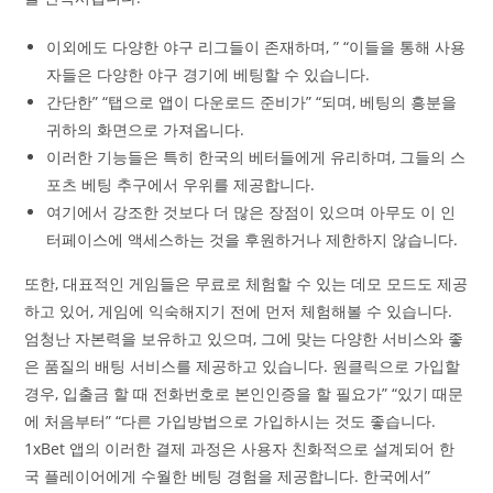
이외에도 다양한 야구 리그들이 존재하며, ” “이들을 통해 사용
자들은 다양한 야구 경기에 베팅할 수 있습니다.
간단한” “탭으로 앱이 다운로드 준비가” “되며, 베팅의 흥분을
귀하의 화면으로 가져옵니다.
이러한 기능들은 특히 한국의 베터들에게 유리하며, 그들의 스
포츠 베팅 추구에서 우위를 제공합니다.
여기에서 강조한 것보다 더 많은 장점이 있으며 아무도 이 인
터페이스에 액세스하는 것을 후원하거나 제한하지 않습니다.
또한, 대표적인 게임들은 무료로 체험할 수 있는 데모 모드도 제공
하고 있어, 게임에 익숙해지기 전에 먼저 체험해볼 수 있습니다.
엄청난 자본력을 보유하고 있으며, 그에 맞는 다양한 서비스와 좋
은 품질의 배팅 서비스를 제공하고 있습니다. 원클릭으로 가입할
경우, 입출금 할 때 전화번호로 본인인증을 할 필요가” “있기 때문
에 처음부터” “다른 가입방법으로 가입하시는 것도 좋습니다.
1xBet 앱의 이러한 결제 과정은 사용자 친화적으로 설계되어 한
국 플레이어에게 수월한 베팅 경험을 제공합니다. 한국에서”