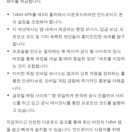
레이를 제공합니다.
1xbet APK를 제3자 출처에서 다운로드하려면 안드로이드 폰
의 설정을 조정해야 합니다.
이 섹션에서는 앱 내에서 제공되는 환영 보너스, 입금 보상, 프
로모션 코드 및 기타 독특한 제안들의 흥미진진한 세계를 탐구
합니다.
프로필을 만드는 절차에는 북 메이커 공식 웹 사이트의 정식
버전을 통해 계정을 개설 할 때와 동일한 정보” “세트를 지정하
는 것이 포함됩니다.
이러한 독점 모바일 보너스는 앱과의 상호 작용을 장려하는 훌
륭한 인센티브로, 모바일 게임 경험에 추가적인 흥분을 더해줍
니다.
글로벌 베팅 사이트” “중 유일하게 한국에 공식 진출하여 서비
스를 하고 있고 공식 에이전시를 통한 프로모션 코드를 발행하
고 있습니다.
직접적이고 안전한 다운로드 링크를 통해 최신 버전의 1xBet 앱
을 쉽고 빠르게 설치할 수 있습니다. 안드로이드 사용자를 위해