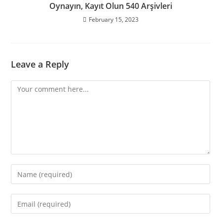
Oynayın, Kayıt Olun 540 Arşivleri
February 15, 2023
Leave a Reply