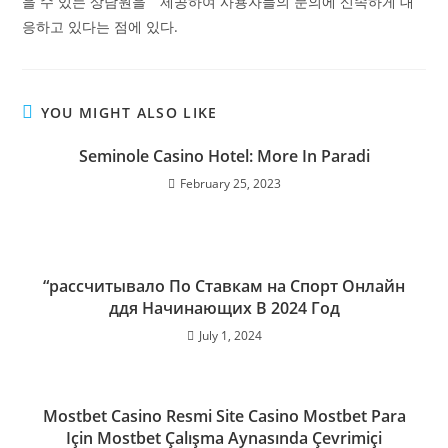
을 수 있는 상담원을” “제공하여 사용자들의 문의에 신속하게 대
응하고 있다는 점에 있다.
YOU MIGHT ALSO LIKE
Seminole Casino Hotel: More In Paradi
February 25, 2023
“рассчитывало По Ставкам на Спорт Онлайн
ддя Начинающих В 2024 Год
July 1, 2024
Mostbet Casino Resmi Site Casino Mostbet Para
Için Mostbet Çalışma Aynasında Çevrimiçi