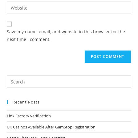
Save my name, email, and website in this browser for the
next time I comment.
Recent Posts
Link Factory verification
UK Casinos Available After GamStop Registration