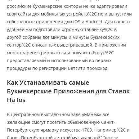
российские букмекерские конторы не же адаптировали
свои сайты для мобильных устройств%2C но и выпустили
собственные приложения дли iOS и Android. Для вашего
удобнее мы подготовили огромную табличку%2C в
другой собраны все минусы и минусы букмекерских
контор%2C описанных выветривавшей. В приложении
можно зарегистрироваться и получить бонус%2C
предоставляемый и использованный во первых
процедуры по регистрации Бетсити промокод.
Как Устанавливать самые
Букмекерские Приложения для Ставок
На Ios
В центральном выставочном зале «Манеж» все
желающие смогут посетить обыкновенную Санкт-
Петербургскую ярмарку искусства 1703. Например%2C и
Санкт-Петербургской детской музыкальной” “школе