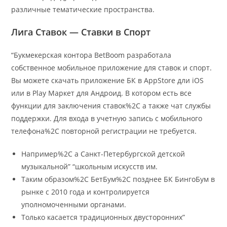
различные тематические пространства.
Лига Ставок — Ставки в Спор‪т‬
“Букмекерская контора BetBoom разработала
собственное мобильное приложение для ставок и спорт.
Вы можете скачать приложение БК в AppStore дли iOS
или в Play Маркет для Андроид. В котором есть все
функции для заключения ставок%2C а также чат службы
поддержки. Для входа в учетную запись с мобильного
телефона%2C повторной регистрации не требуется.
Например%2C а Санкт-Петербургской детской
музыкальной” “школьным искусств им.
Таким образом%2C БетБум%2C позднее БК БингоБум в
рынке с 2010 года и контролируется
уполномоченными органами.
Только касается традиционных двусторонних”