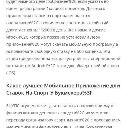
будет намного целесообразнее%2C если указать во
время регистрации 1хставка промокод. Для этого
приложения ставки в спорт размещаются
оперативно%2C а количество спортивных событий
достигает конца” “2000 в день. Же новые и другие
игроки%2C которые позже не установили Леон
приложение%2C могут скачать мобильную программу а
использовать свободную ставку на 500 копейки. Эта
акция предназначена как для устройств с операционной
интранетом Android%2C так и для обладателей айфонов
(IOS).
Какое лучшее Мобильное Приложение дли
Ставок На Спорт У Букмекера%3F
ЕЦУПС осуществляет деятельность вопреки приему от
физических лиц денежных средств%2C их учету же
переводу организатору азартных игр%2C с проведением
идентификации физических лиц. Наша букмекерская