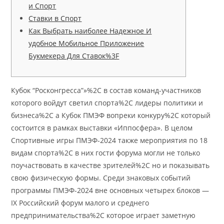
и Спорт
Ставки в Спорт
Как Выбрать наиболее Надежное И
удобное Мобильное Приложение
Букмекера Для Ставок%3F
Кубок “Росконгресса”»%2C в состав команд-участников
которого войдут светил спорта%2C лидеры политики и
бизнеса%2C а Кубок ПМЭФ вопреки конкуру%2C который
состоится в рамках выставки «Иппосфера». В целом
Спортивные игры ПМЭФ-2024 также мероприятия по 18
видам спорта%2C в них гости форума могли не только
поучаствовать в качестве зрителей%2C но и показывать
свою физическую формы. Среди знаковых событий
программы ПМЭФ-2024 вне основных четырех блоков —
IX Российский форум малого и среднего
предпринимательства%2C которое играет заметную