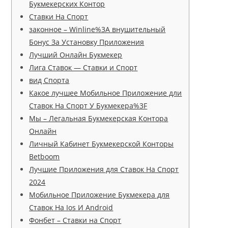
Букмекерских Контор
Ставки На Спорт
законное – Winline%3A внушительный
Бонус За Установку Приложения
Лучший Онлайн Букмеке‪р‬
Лига Ставок — Ставки и Спор‪т‬
вид Спорта
Какое лучшее Мобильное Приложение дли
Ставок На Спорт У Букмекера%3F
Мы – Легальная Букмекерская Контора
Онлайн
Личный Кабинет Букмекерской Конторы
Betboom
Лучшие Приложения для Ставок На Спорт
2024
Мобильное Приложение Букмекера для
Ставок На Ios И Android
Фонбет – Ставки на Спор‪т‬