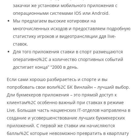
закачки же установки мобильного приложения с
операционными системами IOS или Android.
Мы предлагаем высокие котировки на
многочисленных исходов и предоставляем подробную
статистику игроков и видеотрансляции ддя live-
ставок.
Для того приложения ставки в спорт размещаются
оперативно%2C а количество спортивных событий
достигает конца” “2000 в день.
Если сами хорошо разбираетесь и спорте и вы
попробовать свои воли%2C БК Винлайн – лучший выбор.
Дли букмекеров приложения – это прямой доступ к
клиентам%2C особенно важный при ставках в режиме
Live. Большая часть нацменских IT-отделов направлена в
создание и усовершенствование лучших букмекерских
приложений. С первой же ставки им начисляются
баллы%2C которые невозможно превратить в кварплату