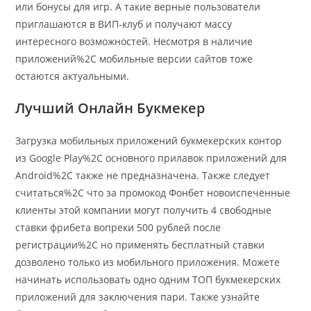
или бонусы для игр. А такие верные пользователи
приглашаются в ВИП-клуб и получают массу
интересного возможностей. Несмотря в наличие
приложений%2C мобильные версии сайтов тоже
остаются актуальными.
Лучший Онлайн Букмеке‪р‬
Загрузка мобильных приложений букмекерских контор
из Google Play%2C основного прилавок приложений для
Android%2C также не предназначена. Также следует
считаться%2C что за промокод Фонбет новоиспечённые
клиенты этой компании могут получить 4 свободные
ставки фрибета вопреки 500 рублей после
регистрации%2C но применять бесплатный ставки
дозволено только из мобильного приложения. Можете
начинать использовать одно одним ТОП букмекерских
приложений для заключения пари. Также узнайте