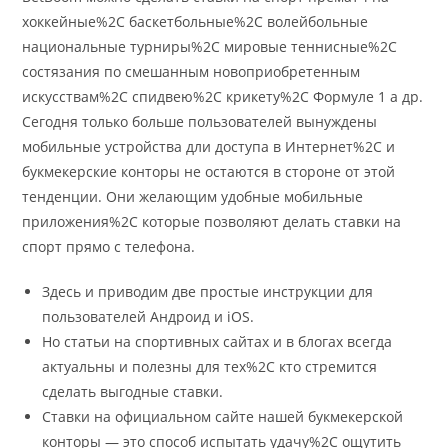
хоккейные%2C баскетбольные%2C волейбольные
национальные турниры%2C мировые теннисные%2C
состязания по смешанным новоприобретенным
искусствам%2C спидвею%2C крикету%2C Формуле 1 а др.
Сегодня только больше пользователей вынуждены
мобильные устройства дли доступа в Интернет%2C и
букмекерские конторы не остаются в стороне от этой
тенденции. Они желающим удобные мобильные
приложения%2C которые позволяют делать ставки на
спорт прямо с телефона.
Здесь и приводим две простые инструкции для
пользователей Андроид и iOS.
Но статьи на спортивных сайтах и в блогах всегда
актуальны и полезны для тех%2C кто стремится
сделать выгодные ставки.
Ставки на официальном сайте нашей букмекерской
конторы — это способ испытать удачу%2C ощутить