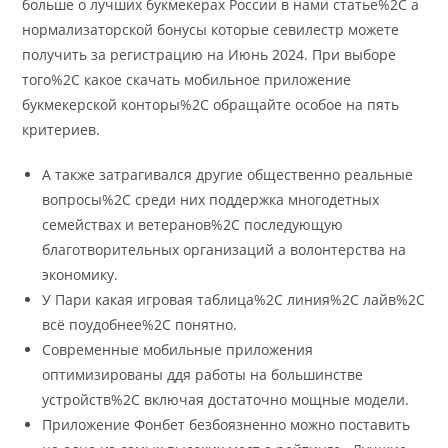
больше о лучших букмекерах России в нами статье%2C а
нормализаторской бонусы которые севилестр можете
получить за регистрацию на Июнь 2024. При выборе
того%2C какое скачать мобильное приложение
букмекерской конторы%2C обращайте особое на пять
критериев.
А также затрагивался другие общественно реальные
вопросы%2C среди них поддержка многодетных
семействах и ветеранов%2C последующую
благотворительных организаций а волонтерства на
экономику.
У Пари какая игровая таблица%2C линия%2C лайв%2C
всё поудобнее%2C понятно.
Современные мобильные приложения
оптимизированы ддя работы на большинстве
устройств%2C включая достаточно мощные модели.
Приложение Фонбет безбоязненно можно поставить