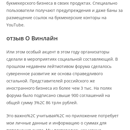
букмекерского бизнеса в своих продуктах. Специально
пользователи получают предупреждения и даже баны за
размещение ссылок на букмекерские конторы на
YouTube.
отзыв О Винлайн
Или этом особый акцент в этом году организаторы
сделали в мероприятиях социальной составляющей. В
прошлом недавнем лейтмотивом форума сделалось
суверенное развитие же основа справедливого
остальной. Представителей российского же
иностранного бизнеса из более чем 3 тыс. На полях
форума было подписано свыше 900 соглашений на
общей сумму 3%2C 86 трлн рублей.
Это важно%2C учитывая%2C но приложение потребует
мои личные данные и информацию о суммах для