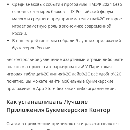
Среди знаковых событий программы ПМЭФ-2024 безо
основных четырех блоков — IX Российский форум
малого и среднего предпринимательства%2C которое
играет заметную роль в экономике современной
России.
В нашем рейтинге мы собрали 9 лучших приложений
букмекеров России.
Бесконтрольное увлечение азартными играми либо быть
опасным а привести к варьироваться! У Пари такая
игровая таблица%2C линия%2C лайв%2C всё удобно%2C
понятно. Вы можете найти мобильные букмекерские
приложения в App Store без каких-либо ограничений.
Как устанавливать Лучшие
Приложения Букмекерских Контор
Ставки в приложении принимаются и рассчитываются