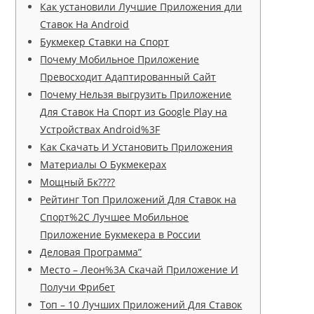
Как установили Лучшие Приложения дли
Ставок На Android
Букмекер Ставки на Спор‪т‬
Почему Мобильное Приложение
Превосходит Адаптированный Сайт
Почему Нельзя выгрузить Приложение
Для Ставок На Спорт из Google Play на
Устройствах Android%3F
Как Скачать И Установить Приложения
Материалы О Букмекерах
Мощный Бк????
Рейтинг Топ Приложений Для Ставок на
Спорт%2C Лучшее Мобильное
Приложение Букмекера в России
Деловая Программа”
Место – Леон%3A Скачай Приложение И
Получи Фрибет
Топ – 10 Лучших Приложений Для Ставок