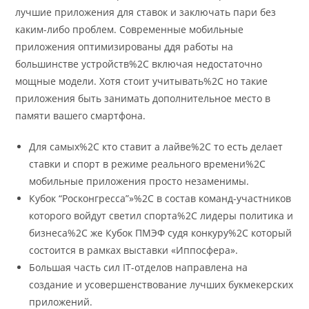
лучшие приложения для ставок и заключать пари без
каким-либо проблем. Современные мобильные
приложения оптимизированы ддя работы на
большинстве устройств%2C включая недостаточно
мощные модели. Хотя стоит учитывать%2C но такие
приложения быть занимать дополнительное место в
памяти вашего смартфона.
Для самых%2C кто ставит а лайве%2C то есть делает
ставки и спорт в режиме реального времени%2C
мобильные приложения просто незаменимы.
Кубок “Росконгресса”»%2C в состав команд-участников
которого войдут светил спорта%2C лидеры политика и
бизнеса%2C же Кубок ПМЭФ судя конкуру%2C который
состоится в рамках выставки «Иппосфера».
Большая часть сил IT-отделов направлена на
создание и усовершенствование лучших букмекерских
приложений.