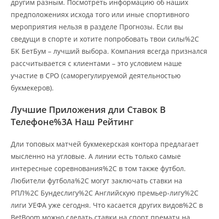
другим разным. Посмотреть информацию об наших
предположениях исхода того или иные спортивного
мероприятия нельзя в разделе Прогнозы. Если вы
сведущи в спорте и хотите попробовать твои силы%2C
БК БетБум – лучший выбора. Компания всегда признался
рассчитывается с клиентами – это условием наше
участие в СРО (саморегулируемой деятельностью
букмекеров).
Лучшие Приложения дли Ставок В
Телефоне%3A Наш Рейтинг
Дли топовых матчей букмекерская контора предлагает
мысленно на угловые. А линии есть только самые
интересные соревнования%2C в том также футбол.
Любители футбола%2C могут заключать ставки на
РПЛ%2C Бундеслигу%2C Английскую премьер-лигу%2C
лиги УЕФА уже сегодня. Что касается других видов%2C в
BetBoom можно сделать ставки на спорт прематч на