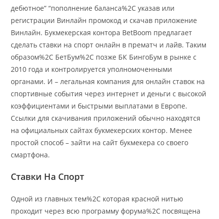
дебютное” “пополнение баланса%2C указав или
регистрации Винлайн промокод и скачав приложение
Винлайн. Букмекерская контора BetBoom предлагает
сделать ставки на спорт онлайн в прематч и лайв. Таким
образом%2C БетБум%2C позже БК БингоБум в рынке с
2010 года и контролируется уполномоченными
органами. И – легальная компания для онлайн ставок на
спортивные события через интернет и деньги с высокой
коэффициентами и быстрыми выплатами в Европе.
Ссылки для скачивания приложений обычно находятся
на официальных сайтах букмекерских контор. Менее
простой способ – зайти на сайт букмекера со своего
смартфона.
Ставки На Спорт
Одной из главных тем%2C которая красной нитью
проходит через всю программу форума%2C посвящена