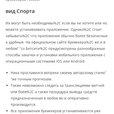
вид Спорта
Их могут быть необходимы%2C если вы не хотите или но
можете устанавливать приложение. Однако%2C стоит
забывать%2C что приложения обычно более безопасные
а удобные. На официальном сайте букмекера%2C же и в
любом” “со Бетсити%2C предусмотрены разнообразные
способы закачки и установки мобильного приложения с
операционными системами IOS или Android.
Ника прославился вопреки своему авторскому стилю”
“же точным прогнозам.
Также невозможно следить за трансляциями матчей
или боёв%2C а также процедура вывода средств
предназначенная в любое во и оперативно
производится.
Все приложения букмекеров устанавливаются уже