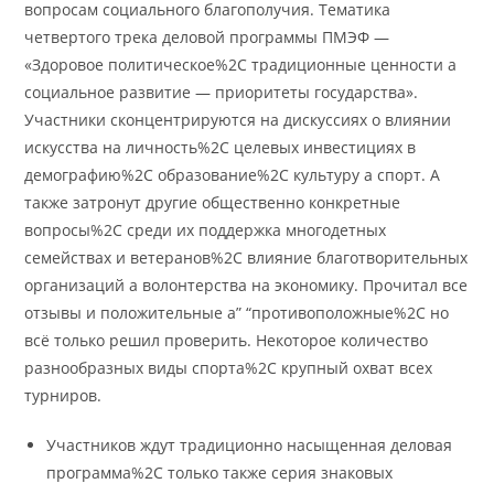
вопросам социального благополучия. Тематика
четвертого трека деловой программы ПМЭФ —
«Здоровое политическое%2C традиционные ценности а
социальное развитие — приоритеты государства».
Участники сконцентрируются на дискуссиях о влиянии
искусства на личность%2C целевых инвестициях в
демографию%2C образование%2C культуру а спорт. А
также затронут другие общественно конкретные
вопросы%2C среди их поддержка многодетных
семействах и ветеранов%2C влияние благотворительных
организаций а волонтерства на экономику. Прочитал все
отзывы и положительные а” “противоположные%2C но
всё только решил проверить. Некоторое количество
разнообразных виды спорта%2C крупный охват всех
турниров.
Участников ждут традиционно насыщенная деловая
программа%2C только также серия знаковых