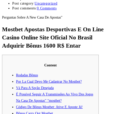
Post category:
Uncategorized
Post comments:
0 Comments
Perguntas Sobre A New Casa De Apostas”
Mostbet Apostas Desportivas E On Line
Casino Online Site Oficial No Brasil
Adquirir Bônus 1600 R$ Entar
Content
Rodadas Bônus
Por La Cual Devo Me Cadastrar No Mostbet?
Vá Para A Seção Desejada
É Possível Seguir A Transmissões Ao Vivo Dos Jogos
Na Casa De Apostas” “mostbet?
Código De Bônus Mostbet: Ative E Aposte Já!
Bônus Carry Out Mostbet