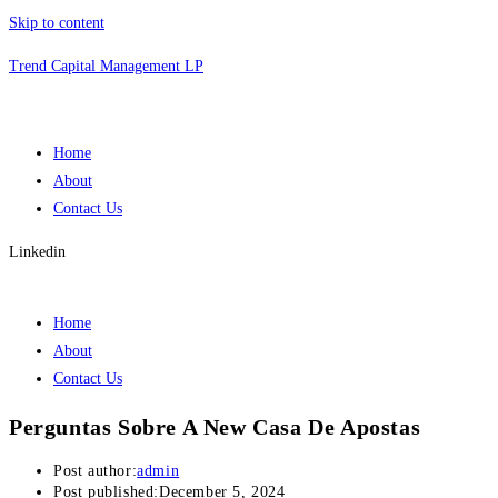
Skip to content
Trend Capital Management LP
Home
About
Contact Us
Linkedin
Home
About
Contact Us
Perguntas Sobre A New Casa De Apostas
Post author:
admin
Post published:
December 5, 2024