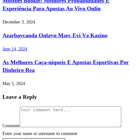
Mostbet Bookie: Melhores Probabilidades E
Experiência Para Apostas Ao Vivo Onlin
December 3, 2024
Azərbaycanda Onlayn Mərc Evi Və Kazino
June 14, 2024
As Melhores Caça-níqueis E Apostas Esportivas Por
Dinheiro Rea
May 5, 2024
Leave a Reply
Comment
Enter your name or username to comment