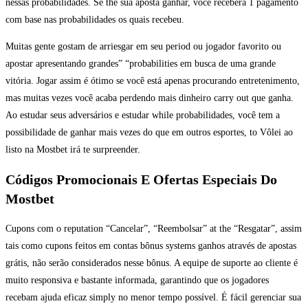
nessas probabilidades. Se the sua aposta ganhar, você receberá 1 pagamento
com base nas probabilidades os quais recebeu.
Muitas gente gostam de arriesgar em seu period ou jogador favorito ou
apostar apresentando grandes” “probabilities em busca de uma grande
vitória. Jogar assim é ótimo se você está apenas procurando entretenimento,
mas muitas vezes você acaba perdendo mais dinheiro carry out que ganha.
Ao estudar seus adversários e estudar while probabilidades, você tem a
possibilidade de ganhar mais vezes do que em outros esportes, to Vôlei ao
listo na Mostbet irá te surpreender.
Códigos Promocionais E Ofertas Especiais Do
Mostbet
Cupons com o reputation “Cancelar”, “Reembolsar” at the “Resgatar”, assim
tais como cupons feitos em contas bônus systems ganhos através de apostas
grátis, não serão considerados nesse bônus. A equipe de suporte ao cliente é
muito responsiva e bastante informada, garantindo que os jogadores
recebam ajuda eficaz simply no menor tempo possível. É fácil gerenciar sua