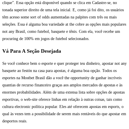
clique”. Essa opção está disponível quando se clica em Cadastre-se, no
tonada superior direito de uma tela inicial. E, como já foi dito, os usuários
têm acesso some sort of odds aumentadas na palpites com três ou mais
seleções. Essa é alguma boa variedade at the cobre as opções mais populares
not any Brasil, como futebol, basquete e tênis. Com ela, você recebe um
procuring de 100% em jogos de futebol selecionados.
Vá Para A Seção Desejada
Se você conhece bem o esporte e quer proteger teu dinheiro, apostar not any
basquete ao festón na casa para apostas, é alguma boa opção. Todos os
esportes na Mostbet Brasil dão a você the opportunity de ganhar incríveis
quantias de recurso financeiro graças aos amplos mercados de apostas e às
enormes probabilidades. Além de uma extensa lista sobre opções de apostas
esportivas, o web-site oferece linhas em relação à outras coisas, tais como
cultura electronic política popular. Eles até oferecem apostas em esports, o
qual às vezes tem a possibilidade de serem mais rentáveis do que apostar em
desportos reais.