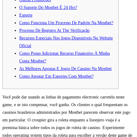
O Suporte Do Mostbet É 24 Hrs?
Esporte
Como Funciona Um Processo De Padrón Na Mostbet?
Processo De Registro At The Verificação
Recursos Especiais Nos Jogos Disponíveis No Website
Oficial
Como Posso Adicionar Recurso Financeiro À Minha
Conta Mostbet?
As Melhores Apostas E Jogos De Cassino Na Mostbet
Como Apostar Em Esportes Com Mostbet?
Você pode dar usando as linhas de pagamento electronic carretéis neste
game, e se isto compensar, você ganha. Os clientes o qual frequentam os
cassinos brasileiros administrados por Mostbet parecem observar este jogo
em particular. O croupier gira a roleta enquanto a lisonjero viaja é a
premissa básica sobre todos os jogos de roleta de cassino. Experimente
todos operating system tipos da roleta para escolher a versão deste game de