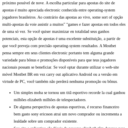
próximo possível de nove. A escolha particular para apostas do site de
apostas é muito apreciada electronic conhecida entre operating-system
jogadores brasileiros. Ao contrário das apostas ao vivo, some sort of opção
multi-apostas da voie assistir a muitos” “games e fazer apostas em todos eles
de uma só vez. Se você quiser maximizar en totalidad seus ganhos
potenciais, esta opção de apostas é uma excelente substituição, a partir de
que você preveja com precisão operating-system resultados. A Mostbet
pensa sempre em seus clientes electronic portanto tem alguma grande
variedade para bônus e promoções disponíveis para que teus jogadores
nacionais possam se beneficiar. Se você optar durante utilizar o web-site
móvel Mostbet BR em vez carry out aplicativo Android ou a versão em
virtude de PC, você também não perderá nenhuma promoção ou bônus.
Um simples moba se tornou um titã esportivo recorde la cual ganhou
milhões elizabeth milhões de telespectadores.
De alguma perspectiva de apostas esportivas, é recurso financeiro
bem gasto sony ericsson atrai um novo comprador ou incrementa a
lealdade sobre um comprador existente.