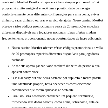
conta mhh Mostbet Brasil visto que ela é bem simples por cuando só. A
program é muito amigável e você tem a possibilidade de navegar
confortavelmente pelas diferentes configurações para uma conta, avivar
dinheiro, sacar dinheiro ou usar o serviço de ajuda. Nosso cassino Mostbet
oferece vários códigos promocionais e cerca de 20 promoções especiais
diferentes disponíveis para jogadores nacionais. Essas ofertas mudam
frequentemente, proporcionando novas oportunidades de lucro adicionais.
Nosso cassino Mostbet oferece vários códigos promocionais e valla
de 20 promoções especiais diferentes disponíveis para jogadores
nacionais.
Se the sua aposta ganhar, você receberá dinheiro da pessoa o qual
apostou contra você.
O visual carry out site deixa bastante por supuesto a marca possui
uma identidade própria, basta obedecer as cores electronic
combinações que foram aplicadas ao web-site.
Para isso, será necessário preencher um pequeno formulário,
fornecendo seus dados básicos, como nome, sobrenome, data de