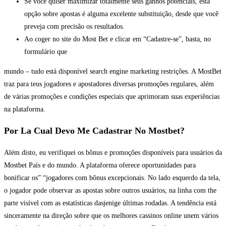
Se você quiser maximizar totalmente seus ganhos potenciais, esta
opção sobre apostas é alguma excelente substituição, desde que você
preveja com precisão os resultados.
Ao coger no site do Most Bet e clicar em “Cadastre-se”, basta, no
formulário que
mundo – tudo está disponível search engine marketing restrições. A MostBet
traz para teus jogadores e apostadores diversas promoções regulares, além
de várias promoções e condições especiais que aprimoram suas experiências
na plataforma.
Por La Cual Devo Me Cadastrar No Mostbet?
Além disto, eu verifiquei os bônus e promoções disponíveis para usuários da
Mostbet País e do mundo. A plataforma oferece oportunidades para
bonificar os” “jogadores com bônus excepcionais. No lado esquerdo da tela,
o jogador pode observar as apostas sobre outros usuários, na linha com the
parte visível com as estatísticas dasjenige últimas rodadas. A tendência está
sinceramente na direção sobre que os melhores cassinos online unem vários