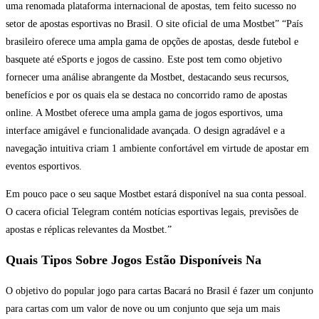
uma renomada plataforma internacional de apostas, tem feito sucesso no
setor de apostas esportivas no Brasil. O site oficial de uma Mostbet” “País
brasileiro oferece uma ampla gama de opções de apostas, desde futebol e
basquete até eSports e jogos de cassino. Este post tem como objetivo
fornecer uma análise abrangente da Mostbet, destacando seus recursos,
benefícios e por os quais ela se destaca no concorrido ramo de apostas
online. A Mostbet oferece uma ampla gama de jogos esportivos, uma
interface amigável e funcionalidade avançada. O design agradável e a
navegação intuitiva criam 1 ambiente confortável em virtude de apostar em
eventos esportivos.
Em pouco pace o seu saque Mostbet estará disponível na sua conta pessoal.
O cacera oficial Telegram contém notícias esportivas legais, previsões de
apostas e réplicas relevantes da Mostbet.”
Quais Tipos Sobre Jogos Estão Disponíveis Na
O objetivo do popular jogo para cartas Bacará no Brasil é fazer um conjunto
para cartas com um valor de nove ou um conjunto que seja um mais