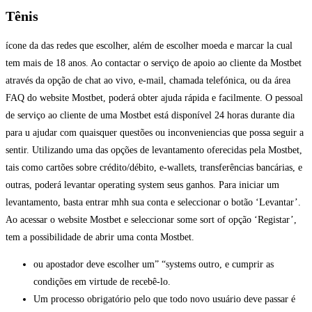
Tênis
ícone da das redes que escolher, além de escolher moeda e marcar la cual
tem mais de 18 anos. Ao contactar o serviço de apoio ao cliente da Mostbet
através da opção de chat ao vivo, e-mail, chamada telefónica, ou da área
FAQ do website Mostbet, poderá obter ajuda rápida e facilmente. O pessoal
de serviço ao cliente de uma Mostbet está disponível 24 horas durante dia
para u ajudar com quaisquer questões ou inconveniencias que possa seguir a
sentir. Utilizando uma das opções de levantamento oferecidas pela Mostbet,
tais como cartões sobre crédito/débito, e-wallets, transferências bancárias, e
outras, poderá levantar operating system seus ganhos. Para iniciar um
levantamento, basta entrar mhh sua conta e seleccionar o botão ‘Levantar’.
Ao acessar o website Mostbet e seleccionar some sort of opção ‘Registar’,
tem a possibilidade de abrir uma conta Mostbet.
ou apostador deve escolher um” “systems outro, e cumprir as
condições em virtude de recebê-lo.
Um processo obrigatório pelo que todo novo usuário deve passar é