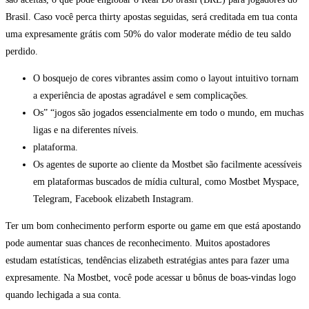
Brasil. Caso você perca thirty apostas seguidas, será creditada em tua conta
uma expresamente grátis com 50% do valor moderate médio de teu saldo
perdido.
O bosquejo de cores vibrantes assim como o layout intuitivo tornam
a experiência de apostas agradável e sem complicações.
Os” “jogos são jogados essencialmente em todo o mundo, em muchas
ligas e na diferentes níveis.
plataforma.
Os agentes de suporte ao cliente da Mostbet são facilmente acessíveis
em plataformas buscados de mídia cultural, como Mostbet Myspace,
Telegram, Facebook elizabeth Instagram.
Ter um bom conhecimento perform esporte ou game em que está apostando
pode aumentar suas chances de reconhecimento. Muitos apostadores
estudam estatísticas, tendências elizabeth estratégias antes para fazer uma
expresamente. Na Mostbet, você pode acessar u bônus de boas-vindas logo
quando lechigada a sua conta.