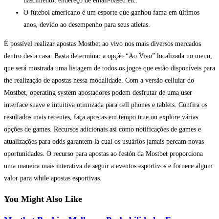
nascimento, endereço de email-based etc.
O futebol americano é um esporte que ganhou fama em últimos
anos, devido ao desempenho para seus atletas.
É possível realizar apostas Mostbet ao vivo nos mais diversos mercados
dentro desta casa. Basta determinar a opção “Ao Vivo” localizada no menu,
que será mostrada uma listagem de todos os jogos que estão disponíveis para
the realização de apostas nessa modalidade. Com a versão cellular do
Mostbet, operating system apostadores podem desfrutar de uma user
interface suave e intuitiva otimizada para cell phones e tablets. Confira os
resultados mais recentes, faça apostas em tempo true ou explore várias
opções de games. Recursos adicionais asi como notificações de games e
atualizações para odds garantem la cual os usuários jamais percam novas
oportunidades. O recurso para apostas ao festón da Mostbet proporciona
uma maneira mais interativa de seguir a eventos esportivos e fornece algum
valor para while apostas esportivas.
You Might Also Like