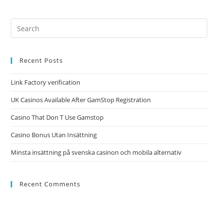
Recent Posts
Link Factory verification
UK Casinos Available After GamStop Registration
Casino That Don T Use Gamstop
Casino Bonus Utan Insättning
Minsta insättning på svenska casinon och mobila alternativ
Recent Comments