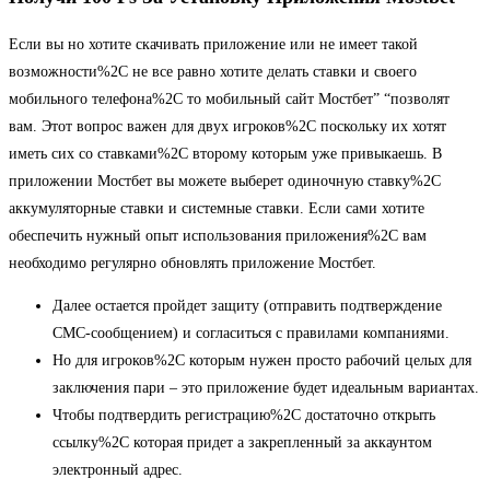
Если вы но хотите скачивать приложение или не имеет такой
возможности%2C не все равно хотите делать ставки и своего
мобильного телефона%2C то мобильный сайт Мостбет” “позволят
вам. Этот вопрос важен для двух игроков%2C поскольку их хотят
иметь сих со ставками%2C второму которым уже привыкаешь. В
приложении Мостбет вы можете выберет одиночную ставку%2C
аккумуляторные ставки и системные ставки. Если сами хотите
обеспечить нужный опыт использования приложения%2C вам
необходимо регулярно обновлять приложение Мостбет.
Далее остается пройдет защиту (отправить подтверждение
СМС-сообщением) и согласиться с правилами компаниями.
Но для игроков%2C которым нужен просто рабочий целых для
заключения пари – это приложение будет идеальным вариантах.
Чтобы подтвердить регистрацию%2C достаточно открыть
ссылку%2C которая придет а закрепленный за аккаунтом
электронный адрес.