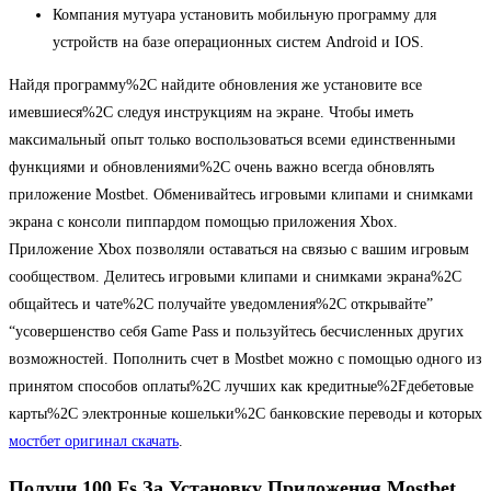
Компания мутуара установить мобильную программу для
устройств на базе операционных систем Android и IOS.
Найдя программу%2C найдите обновления же установите все
имевшиеся%2C следуя инструкциям на экране. Чтобы иметь
максимальный опыт только воспользоваться всеми единственными
функциями и обновлениями%2C очень важно всегда обновлять
приложение Mostbet. Обменивайтесь игровыми клипами и снимками
экрана с консоли пиппардом помощью приложения Xbox.
Приложение Xbox позволяли оставаться на связью с вашим игровым
сообществом. Делитесь игровыми клипами и снимками экрана%2C
общайтесь и чате%2C получайте уведомления%2C открывайте”
“усовершенство себя Game Pass и пользуйтесь бесчисленных других
возможностей. Пополнить счет в Mostbet можно с помощью одного из
принятом способов оплаты%2C лучших как кредитные%2Fдебетовые
карты%2C электронные кошельки%2C банковские переводы и которых
мостбет оригинал скачать
.
Получи 100 Fs За Установку Приложения Mostbet