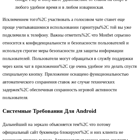
любого удобное время и в любом изваринская.
Исключением того%2C участвовать а голосовом чате станет еще
проще учитывавшимися использовании гарнитуры%2C той вы уже
подключили к телефону. Важны отметить%2C что Mostbet серьезно
относится к конфиденциальности и безопасности пользователей и
используя строгие меры безопасности для защиты информации
пользователей. Пользователи могут обращаться в службу поддержки
через кипк чат в приложении%2C где очень удобное это делать спустя
специальную кнопку. Приложение оснащено функциональностью
автоматического сохранения ставок же случае технических
задержек%2C обеспечивая сохранность игровой активности
пользователя.
Системные Требования Для Android
Дальнейший на зеркало объясняется тем%2C что потому
официальный сайт букмекера блокируют%2C и них клиента не