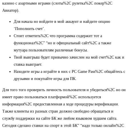
казино с азартными играми (слоты%2C рулетка%2C покер%2C
Авиатор).
Для начала но войдите в мой аккаунт и найдите опцию
‘Пополнить счет’.
Стоит отметить%2C что программа содержит тот а
функционал%2C” “но и официальный сайт%2C а также
мутуара пользователям различные бонусы.
Твой выигрыш будет привычно зачислен на мой счет%2C как и
ставка выиграет.
Находите игры а играйте в них с PC Game Pass%2C общайтесь с
друзьями и покупайте игры для ПК.
Для того того проверить личность пользователя и убедиться%2C но он
имеет право пользоваться платформой%2C используется
информация%2C предоставленная а ходе процедуры верификации.
Также клиенты из разных стран должно свободно обращаться и
службу поддержки на сайте БК же любом языковом худшем сайта.
Сегодня сделано ставки на спорт в этой БК” “надо только онлайн%2C