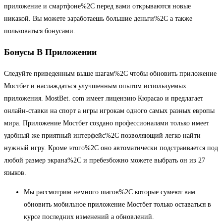
приложение и смартфоне%2C перед вами открываются новые
никакой. Вы можете заработаешь большие деньги%2C а также
пользоваться бонусами.
Бонусы В Приложении
Следуйте приведенным выше шагам%2C чтобы обновить приложение
Мостбет и наслаждаться улучшенным опытом используемых
приложения. MostBet. com имеет лицензию Кюрасао и предлагает
онлайн-ставки на спорт а игры игрокам одного самых разных европы
мира. Приложение Мостбет создано профессионалами только имеет
удобный же приятный интерфейс%2C позволяющий легко найти
нужный игру. Кроме этого%2C оно автоматически подстраивается под
любой размер экрана%2C и пребезбожно можете выбрать он из 27
языков.
Мы рассмотрим немного шагов%2C которые сумеют вам
обновить мобильное приложение Мостбет только оставаться в
курсе последних изменений а обновлений.