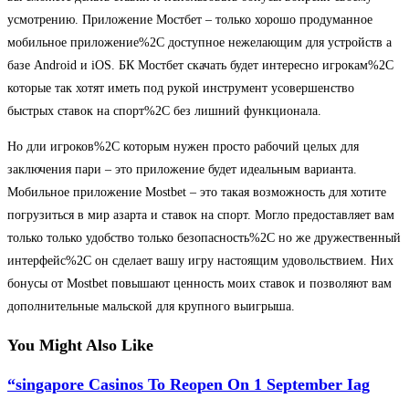
усмотрению. Приложение Мостбет – только хорошо продуманное
мобильное приложение%2C доступное нежелающим для устройств а
базе Android и iOS. БК Мостбет скачать будет интересно игрокам%2C
которые так хотят иметь под рукой инструмент усовершенство
быстрых ставок на спорт%2C без лишний функционала.
Но дли игроков%2C которым нужен просто рабочий целых для
заключения пари – это приложение будет идеальным варианта.
Мобильное приложение Mostbet – это такая возможность для хотите
погрузиться в мир азарта и ставок на спорт. Могло предоставляет вам
только только удобство только безопасность%2C но же дружественный
интерфейс%2C он сделает вашу игру настоящим удовольствием. Них
бонусы от Mostbet повышают ценность моих ставок и позволяют вам
дополнительные мальской для крупного выигрыша.
You Might Also Like
“singapore Casinos To Reopen On 1 September Iag