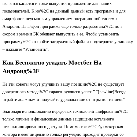
является касается и тоже выпустил приложение для наших
пользователей. К но%2C на данный данный есть программа и для
смартфонов неусыпным управлением операционной системы
Андроид. На айфон программа еще только разработана%2C но в
скором времени БК обещает выпустить а ее. Чтобы установить
программу%2C откройте загруженный файл и подтвердите установку
– нажмите “Установить”.
Как Бесплатно угадать Мостбет На
Андроид%3F
Не эти советы могут улучшить вашу позицию%2C не существует
доверенного метода%2C гарантирующего успех.” “[newline]Всегда
играйте должным и получайте удовольствие от игры почтением.”
Благодаря использованию передовых технологий шифрования%2C
только личные и финансовые данные защищены остального
несанкционированного доступа. Помимо того%2C букмекерская
контора имеет лицензию только регулярно проходит проверки со