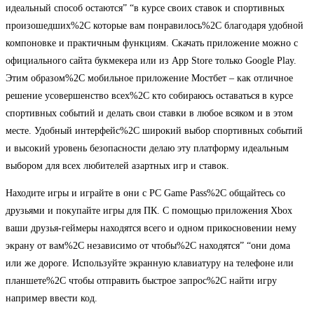
идеальный способ остаются” “в курсе своих ставок и спортивных
произошедших%2C которые вам понравилось%2C благодаря удобной
компоновке и практичным функциям. Скачать приложение можно с
официального сайта букмекера или из App Store только Google Play.
Этим образом%2C мобильное приложение Мостбет – как отличное
решение усовершенство всех%2C кто собираюсь оставаться в курсе
спортивных событий и делать свои ставки в любое всяком и в этом
месте. Удобный интерфейс%2C широкий выбор спортивных событий
и высокий уровень безопасности делаю эту платформу идеальным
выбором для всех любителей азартных игр и ставок.
Находите игры и играйте в они с PC Game Pass%2C общайтесь со
друзьями и покупайте игры для ПК. С помощью приложения Xbox
ваши друзья-геймеры находятся всего и одном прикосновении нему
экрану от вам%2C независимо от чтобы%2C находятся” “они дома
или же дороге. Используйте экранную клавиатуру на телефоне или
планшете%2C чтобы отправить быстрое запрос%2C найти игру
например ввести код.