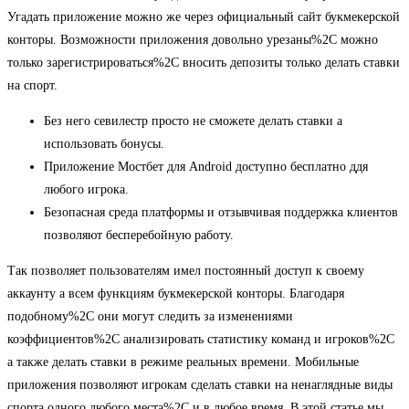
Угадать приложение можно же через официальный сайт букмекерской
конторы. Возможности приложения довольно урезаны%2C можно
только зарегистрироваться%2C вносить депозиты только делать ставки
на спорт.
Без него севилестр просто не сможете делать ставки а
использовать бонусы.
Приложение Мостбет для Android доступно бесплатно ддя
любого игрока.
Безопасная среда платформы и отзывчивая поддержка клиентов
позволяют бесперебойную работу.
Так позволяет пользователям имел постоянный доступ к своему
аккаунту а всем функциям букмекерской конторы. Благодаря
подобному%2C они могут следить за изменениями
коэффициентов%2C анализировать статистику команд и игроков%2C
а также делать ставки в режиме реальных времени. Мобильные
приложения позволяют игрокам сделать ставки на ненаглядные виды
спорта одного любого места%2C и в любое время. В этой статье мы