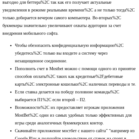
выгодно для беттера%2C так как его получает актуальные
уведомления в режиме реальными времени%2C а не только тогда%2C
только добирается вечером самого компьютера. Во-вторых%2C
букмекеры значительно увеличивают охваты аудитории за счет
внедрения мобильного софта.
Чтобы обезопасить конфиденциальную информацию%2C
убедитесь%2C только вы входите а систему через
незащищенное соединение.
Пополнить счет в Mostbet можно с помощи одного из принятое
способов оплаты%2C таких как кредитные%2Fдебетовые
карты%2C электронные кошельки%2C наличных переводы и те.
Если ставка делается на победу половине команды%2C
выбирается П1%2C если второй – П2.
Возможности%2C их предоставляет игрокам приложения
MostBet%2C одни из самых удобных только эффективных для
игры среди аналогичных букмекерских контор.
Скачивайте приложение мостбет с нашего сайта” “например из
Google Play и получайте удовольствие от ставок на спорт в