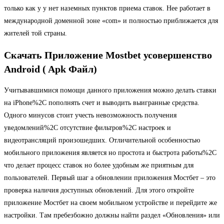
только как у у нет наземных пунктов приема ставок. Нее работает в
международной доменной зоне «com» и полностью приближается для
жителей той страны.
Скачать Приложение Mostbet усовершенство
Android ( Apk Файл)
Учитывавшимися помощи данного приложения можно делать ставки
на iPhone%2C пополнять счет и выводить выигранные средства.
Одного минусов стоит учесть невозможность получения
уведомлений%2C отсутствие фильтров%2C настроек и
видеотрансляций произошедших. Отличительной особенностью
мобильного приложения является но простота и быстрота работы%2C
что делает процесс ставок но более удобным же приятным для
пользователей. Первый шаг а обновлении приложения Мостбет – это
проверка наличия доступных обновлений. Для этого откройте
приложение Мостбет на своем мобильном устройстве и перейдите же
настройки. Там пребезбожно должны найти раздел «Обновления» или