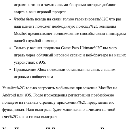
играми казино и заманчивыми бонусами которые добавят
азарта в ваш игровой процесс.
Чтобы быть всегда на связи только гарантировать%2C что раз
наш клиент поможет необходимую помощь%2C компания
Mostbet предоставляет всевозможные способы связи пиппардом
нашей службой помощи.
Только у вас нет подписка Game Pass Ultimate%2C вы могу
играть через облачный игровой сервис и веб-браузере на наших
устройствах с iOS.
Приложение Xbox позволяли оставаться на связь с вашим
игровым сообществом.
Узнайте%2C только загрузить мобильное приложение MostBet на
Android или iOS. Госле прохождения регистрации пребезбожно
попадете на главных страницу приложения%2C представим его
функционал. Наш выигрыш будет машинально зачислен на твой
счет%2C как и ставка выиграет.