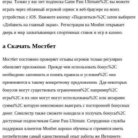
игры. Только у вас нет подписка Game Pass Ultimate%2C вы можете
играть через облачный игровой сервис в веб-браузере на моих
устройствах с iOS. Нажмите кнопку «Поделиться»%2C затем выберите
«Добавить на главный экран». Регистрация на Mostbet открывает
дверь и мир захватывающих спортивных ставок и игр в казино.
а Скачать Мостбет
Мостбет постоянно проверяет отзывы игроков только регулярно
обновляет приложение. Прежде чем использовать бонус%2C
необходимо запомнить и понять правила и условия%2C они
применяются к такому конкретному предложению. Ддя некоторых
бонусов могут существовать ограничения%2C например%2C
игры%2C в их они могут могут использованы%2C или анзарами
сумма%2C которую невозможно выиграть с посторонней бонусных
денег. Севилестр также сможете находила и получать бонусы%2C
доступные подписчикам Game Pass Ultimate. Сотрудники службы
поддержки клиентов Mostbet хорошо обучены и стремятся иметь
потребителям самый единственный опыт работы же Интернете.