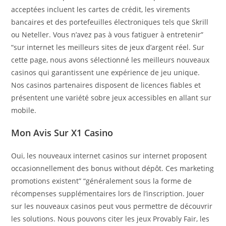
acceptées incluent les cartes de crédit, les virements
bancaires et des portefeuilles électroniques tels que Skrill
ou Neteller. Vous n’avez pas à vous fatiguer à entretenir”
“sur internet les meilleurs sites de jeux d’argent réel. Sur
cette page, nous avons sélectionné les meilleurs nouveaux
casinos qui garantissent une expérience de jeu unique.
Nos casinos partenaires disposent de licences fiables et
présentent une variété sobre jeux accessibles en allant sur
mobile.
Mon Avis Sur X1 Casino
Oui, les nouveaux internet casinos sur internet proposent
occasionnellement des bonus without dépôt. Ces marketing
promotions existent” “généralement sous la forme de
récompenses supplémentaires lors de l’inscription. Jouer
sur les nouveaux casinos peut vous permettre de découvrir
les solutions. Nous pouvons citer les jeux Provably Fair, les