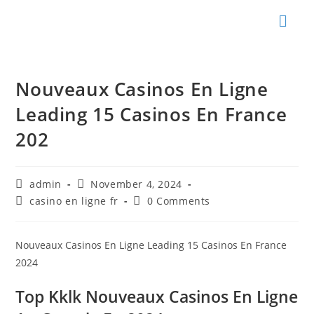
Nouveaux Casinos En Ligne
Leading 15 Casinos En France
202
admin
November 4, 2024
casino en ligne fr
0 Comments
Nouveaux Casinos En Ligne Leading 15 Casinos En France
2024
Top Kklk Nouveaux Casinos En Ligne