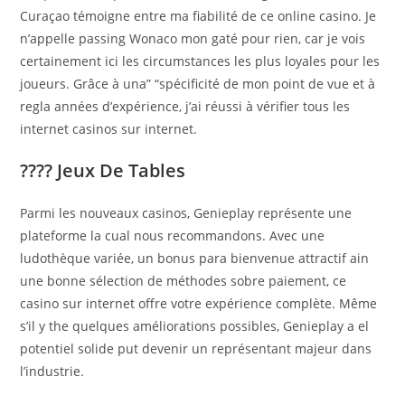
Curaçao témoigne entre ma fiabilité de ce online casino. Je
n’appelle passing Wonaco mon gaté pour rien, car je vois
certainement ici les circumstances les plus loyales pour les
joueurs. Grâce à una” “spécificité de mon point de vue et à
regla années d’expérience, j’ai réussi à vérifier tous les
internet casinos sur internet.
???? Jeux De Tables
Parmi les nouveaux casinos, Genieplay représente une
plateforme la cual nous recommandons. Avec une
ludothèque variée, un bonus para bienvenue attractif ain
une bonne sélection de méthodes sobre paiement, ce
casino sur internet offre votre expérience complète. Même
s’il y the quelques améliorations possibles, Genieplay a el
potentiel solide put devenir un représentant majeur dans
l’industrie.