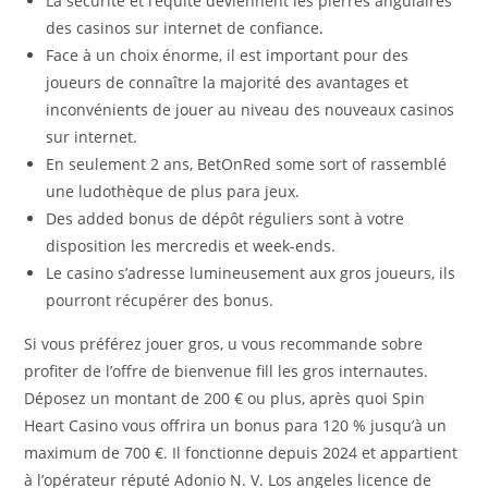
La sécurité et l’équité deviennent les pierres angulaires
des casinos sur internet de confiance.
Face à un choix énorme, il est important pour des
joueurs de connaître la majorité des avantages et
inconvénients de jouer au niveau des nouveaux casinos
sur internet.
En seulement 2 ans, BetOnRed some sort of rassemblé
une ludothèque de plus para jeux.
Des added bonus de dépôt réguliers sont à votre
disposition les mercredis et week-ends.
Le casino s’adresse lumineusement aux gros joueurs, ils
pourront récupérer des bonus.
Si vous préférez jouer gros, u vous recommande sobre
profiter de l’offre de bienvenue fill les gros internautes.
Déposez un montant de 200 € ou plus, après quoi Spin
Heart Casino vous offrira un bonus para 120 % jusqu’à un
maximum de 700 €. Il fonctionne depuis 2024 et appartient
à l’opérateur réputé Adonio N. V. Los angeles licence de