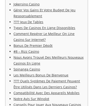
Jokersino Casino
Gérer Vos Gains Et Votre Budget De Jeu
Responsablement
???? Jeux De Tables
Types De Casinos En Ligne Disponibles
Comment Repérer Le Meilleur On Line
Casino Sur Internet?
Bonus De Premier Dépôt
#8 – Rizz Casino
Nous Avons Trouvé Des Meilleurs Nouveaux
Casinos En Ligne
Spinanga Casino
Les Meilleurs Bonus De Bienvenue
???? Quels Systèmes De Paiement Peuvent
Être Utilisés Dans Les Derniers Casinos?
Compatibilité Avec Des Appareils Mobiles
Notre Avis Sur Winolot
Conseils Pour Jouer Aux Nouveaux Casinos