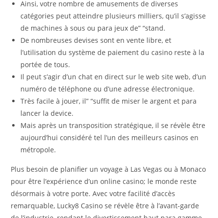
Ainsi, votre nombre de amusements de diverses
catégories peut atteindre plusieurs milliers, qu’il s’agisse
de machines à sous ou para jeux de” “stand.
De nombreuses devises sont en vente libre, et
l’utilisation du système de paiement du casino reste à la
portée de tous.
Il peut s’agir d’un chat en direct sur le web site web, d’un
numéro de téléphone ou d’une adresse électronique.
Très facile à jouer, il” “suffit de miser le argent et para
lancer la device.
Mais après un transposition stratégique, il se révèle être
aujourd’hui considéré tel l’un des meilleurs casinos en
métropole.
Plus besoin de planifier un voyage à Las Vegas ou à Monaco
pour être l’expérience d’un online casino; le monde reste
désormais à votre porte. Avec votre facilité d’accès
remarquable, Lucky8 Casino se révèle être à l’avant-garde
de l’industrie, rendant le divertissement haut para gamme