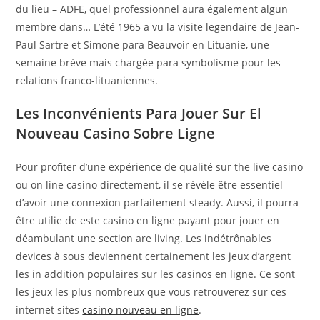
du lieu – ADFE, quel professionnel aura également algun
membre dans… L’été 1965 a vu la visite legendaire de Jean-
Paul Sartre et Simone para Beauvoir en Lituanie, une
semaine brève mais chargée para symbolisme pour les
relations franco-lituaniennes.
Les Inconvénients Para Jouer Sur El
Nouveau Casino Sobre Ligne
Pour profiter d’une expérience de qualité sur the live casino
ou on line casino directement, il se révèle être essentiel
d’avoir une connexion parfaitement steady. Aussi, il pourra
être utilie de este casino en ligne payant pour jouer en
déambulant une section are living. Les indétrônables
devices à sous deviennent certainement les jeux d’argent
les in addition populaires sur les casinos en ligne. Ce sont
les jeux les plus nombreux que vous retrouverez sur ces
internet sites
casino nouveau en ligne
.