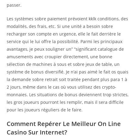
passer.
Les systèmes sobre paiement prévoient kklk conditions, des
modalités, des frais, etc. Si une unité a besoin sobre
recharger son compte en urgence, elle le fait derrière le
service qui le lui offre la possibilité. Parmi les principaux
avantages, je peux souligner un” “significant catalogue de
amusements avec croupier directement, une bonne
sélection de machines à sous et sobre jeux de table, un
système de bonus diversifié. Je n’ai pas aimé le fait os quais
la demande sobre retrait soit traitée pendant plus para 1 à
2 jours, même dans le cas où vous utilisez des crypto-
monnaies. Les situations de bonus deviennent trop strictes,
les gros joueurs pourront les remplir, mais il sera difficile
pour les joueurs réguliers de le faire.
Comment Repérer Le Meilleur On Line
Casino Sur Internet?