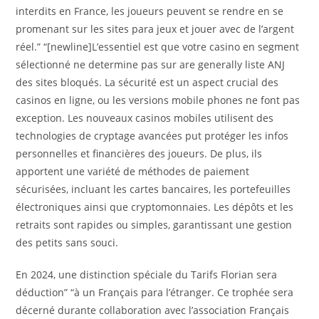
interdits en France, les joueurs peuvent se rendre en se
promenant sur les sites para jeux et jouer avec de l’argent
réel.” “[newline]L’essentiel est que votre casino en segment
sélectionné ne determine pas sur are generally liste ANJ
des sites bloqués. La sécurité est un aspect crucial des
casinos en ligne, ou les versions mobile phones ne font pas
exception. Les nouveaux casinos mobiles utilisent des
technologies de cryptage avancées put protéger les infos
personnelles et financières des joueurs. De plus, ils
apportent une variété de méthodes de paiement
sécurisées, incluant les cartes bancaires, les portefeuilles
électroniques ainsi que cryptomonnaies. Les dépôts et les
retraits sont rapides ou simples, garantissant une gestion
des petits sans souci​.
En 2024, une distinction spéciale du Tarifs Florian sera
déduction” “à un Français para l’étranger. Ce trophée sera
décerné durante collaboration avec l’association Français