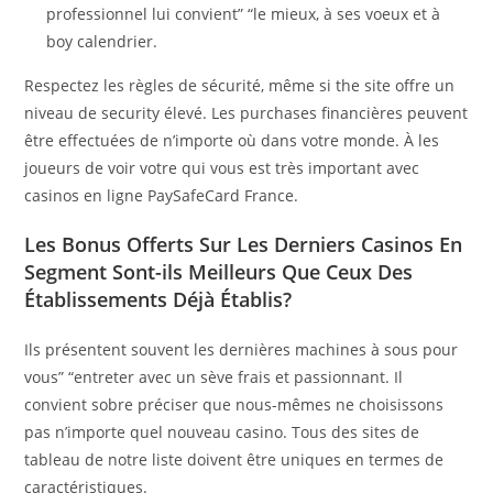
professionnel lui convient” “le mieux, à ses voeux et à
boy calendrier.
Respectez les règles de sécurité, même si the site offre un
niveau de security élevé. Les purchases financières peuvent
être effectuées de n’importe où dans votre monde. À les
joueurs de voir votre qui vous est très important avec
casinos en ligne PaySafeCard France.
Les Bonus Offerts Sur Les Derniers Casinos En
Segment Sont-ils Meilleurs Que Ceux Des
Établissements Déjà Établis?
Ils présentent souvent les dernières machines à sous pour
vous” “entreter avec un sève frais et passionnant. Il
convient sobre préciser que nous-mêmes ne choisissons
pas n’importe quel nouveau casino. Tous des sites de
tableau de notre liste doivent être uniques en termes de
caractéristiques.