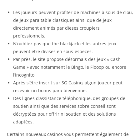
Les joueurs peuvent profiter de machines à sous de clou,
de jeux para table classiques ainsi que de jeux
directement animés par dieses croupiers
professionnels.
N’oubliez pas que the blackjack et les autres jeux
peuvent être divisés en sous-espèces.
Par près, le site propose désormais des jeux « Cash
Game » avec notamment le Bingo, le Flooop ou encore
l’Incognito.
Après s’être inscrit sur SG Casino, algun joueur peut
recevoir un bonus para bienvenue.
Des lignes d’assistance téléphonique, des groupes de
soutien ainsi que des services sobre conseil sont
décryptées pour offrir ni soutien et des solutions
adaptées.
Certains nouveaux casinos vous permettent également de