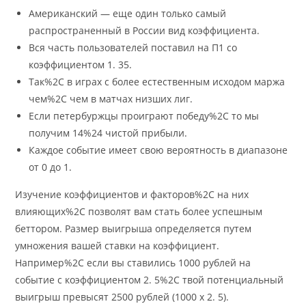
Американский — еще один только самый
распространенный в России вид коэффициента.
Вся часть пользователей поставил на П1 со
коэффициентом 1. 35.
Так%2C в играх с более естественным исходом маржа
чем%2C чем в матчах низших лиг.
Если петербуржцы проиграют победу%2C то мы
получим 14%24 чистой прибыли.
Каждое событие имеет свою вероятность в диапазоне
от 0 до 1.
Изучение коэффициентов и факторов%2C на них
влияющих%2C позволят вам стать более успешным
беттором. Размер выигрыша определяется путем
умножения вашей ставки на коэффициент.
Например%2C если вы ставились 1000 рублей на
событие с коэффициентом 2. 5%2C твой потенциальный
выигрыш превысят 2500 рублей (1000 x 2. 5).