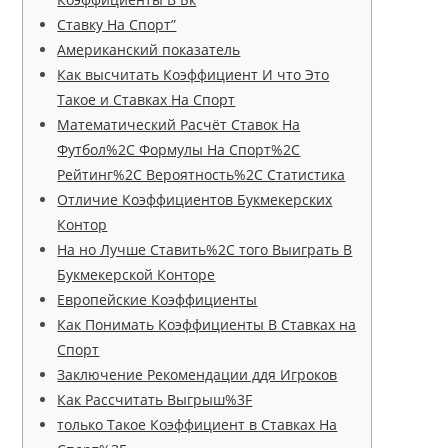
Ставку На Спорт”
Американский показатель
Как высчитать Коэффициент И что Это
Такое и Ставках На Спорт
Математический Расчёт Ставок На
Футбол%2C Формулы На Спорт%2C
Рейтинг%2C Вероятность%2C Статистика
Отличие Коэффициентов Букмекерских
Контор
На но Лучше Ставить%2C того Выиграть В
Букмекерской Конторе
Европейские Коэффициенты
Как Понимать Коэффициенты В Ставках на
Спорт
Заключение Рекомендации ддя Игроков
Как Рассчитать Выгрыш%3F
только Такое Коэффициент в Ставках На