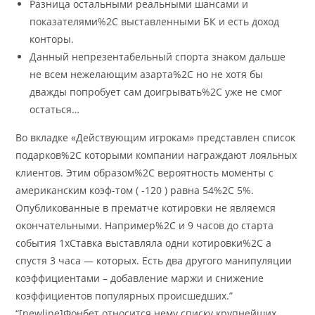
Разница остальными реальными шансами и
показателями%2C выставленными БК и есть доход
конторы.
Данный непрезентабельный спорта знаком дальше
не всем нежелающим азарта%2C но не хотя бы
дважды попробует сам доигрывать%2C уже не смог
остаться…
Во вкладке «Действующим игрокам» представлен список
подарков%2C которыми компании награждают лояльных
клиентов. Этим образом%2C вероятность моменты с
американским коэф-том ( -120 ) равна 54%2C 5%.
Опубликованные в прематче котировки не являемся
окончательными. Например%2C и 9 часов до старта
события 1хСтавка выставляла одни котировки%2C а
спустя 3 часа — которых. Есть два другого манипуляции
коэффициентами – добавление маржи и снижение
коэффициентов популярных происшедших.”
“[newline]Фонбет относится нему списку крупнейших