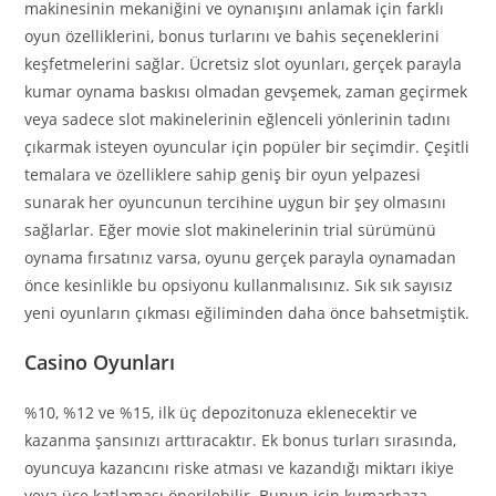
makinesinin mekaniğini ve oynanışını anlamak için farklı
oyun özelliklerini, bonus turlarını ve bahis seçeneklerini
keşfetmelerini sağlar. Ücretsiz slot oyunları, gerçek parayla
kumar oynama baskısı olmadan gevşemek, zaman geçirmek
veya sadece slot makinelerinin eğlenceli yönlerinin tadını
çıkarmak isteyen oyuncular için popüler bir seçimdir. Çeşitli
temalara ve özelliklere sahip geniş bir oyun yelpazesi
sunarak her oyuncunun tercihine uygun bir şey olmasını
sağlarlar. Eğer movie slot makinelerinin trial sürümünü
oynama fırsatınız varsa, oyunu gerçek parayla oynamadan
önce kesinlikle bu opsiyonu kullanmalısınız. Sık sık sayısız
yeni oyunların çıkması eğiliminden daha önce bahsetmiştik.
Casino Oyunları
%10, %12 ve %15, ilk üç depozitonuza eklenecektir ve
kazanma şansınızı arttıracaktır. Ek bonus turları sırasında,
oyuncuya kazancını riske atması ve kazandığı miktarı ikiye
veya üçe katlaması önerilebilir. Bunun için kumarbaza