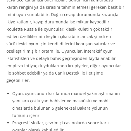
kartın rengini ya da sırasını tahmin etmesi gereken basit bir
mini oyun sunulabilir. Doğru cevap durumunda kazançlar
ikiye katlanır, kayıp durumunda ise miktar kaybedilir.
Roulette Russia ile oyuncular, klasik Rulet’in çok takdir
edilen özelliklerinin keyfini çıkarabilir, ancak şimdi en
sürükleyici oyun için kendi dillerini konuşan satıcılar ve
özelleştirilmiş bir ortam ile. Oyuncular, interaktif oyun
istatistikleri ve detaylı bahis geçmişinden faydalanabilir
empieza ihtiyaç duyduklarında krupiyeler, diğer oyuncular
ile sohbet edebilir ya da Canlı Destek ile iletişime
geçebilirler.
Oyun, oyuncunun kartlarında manuel yakınlaştırmanın
yanı sıra çoklu yan bahisler ve masaüstü ve mobil
cihazlarda bulunan 5 geleneksel Bakara yolunun
tümünü içerir.
Progresif slotlar, çevrimiçi casinolarda sobre karlı
oyunlar olarak kabul edilir.