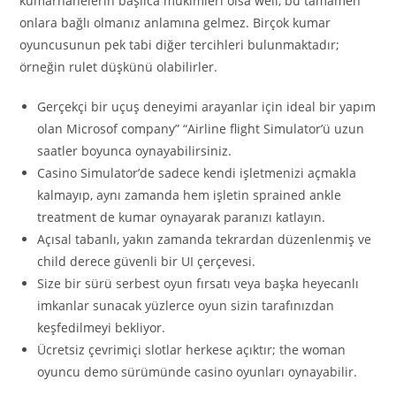
kumarhanelerin başlıca mukimleri olsa weil, bu tamamen
onlara bağlı olmanız anlamına gelmez. Birçok kumar
oyuncusunun pek tabi diğer tercihleri bulunmaktadır;
örneğin rulet düşkünü olabilirler.
Gerçekçi bir uçuş deneyimi arayanlar için ideal bir yapım
olan Microsof company” “Airline flight Simulator’ü uzun
saatler boyunca oynayabilirsiniz.
Casino Simulator’de sadece kendi işletmenizi açmakla
kalmayıp, aynı zamanda hem işletin sprained ankle
treatment de kumar oynayarak paranızı katlayın.
Açısal tabanlı, yakın zamanda tekrardan düzenlenmiş ve
child derece güvenli bir UI çerçevesi.
Size bir sürü serbest oyun fırsatı veya başka heyecanlı
imkanlar sunacak yüzlerce oyun sizin tarafınızdan
keşfedilmeyi bekliyor.
Ücretsiz çevrimiçi slotlar herkese açıktır; the woman
oyuncu demo sürümünde casino oyunları oynayabilir.