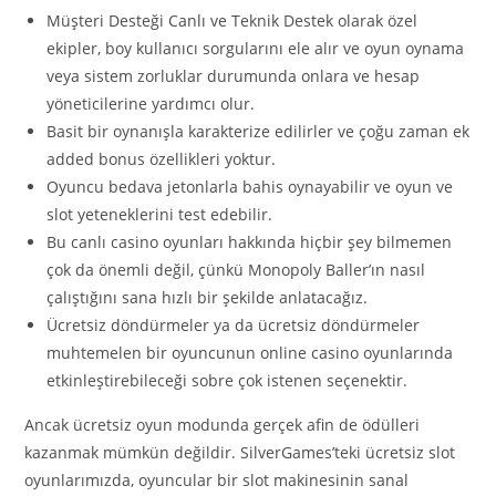
Müşteri Desteği Canlı ve Teknik Destek olarak özel
ekipler, boy kullanıcı sorgularını ele alır ve oyun oynama
veya sistem zorluklar durumunda onlara ve hesap
yöneticilerine yardımcı olur.
Basit bir oynanışla karakterize edilirler ve çoğu zaman ek
added bonus özellikleri yoktur.
Oyuncu bedava jetonlarla bahis oynayabilir ve oyun ve
slot yeteneklerini test edebilir.
Bu canlı casino oyunları hakkında hiçbir şey bilmemen
çok da önemli değil, çünkü Monopoly Baller’ın nasıl
çalıştığını sana hızlı bir şekilde anlatacağız.
Ücretsiz döndürmeler ya da ücretsiz döndürmeler
muhtemelen bir oyuncunun online casino oyunlarında
etkinleştirebileceği sobre çok istenen seçenektir.
Ancak ücretsiz oyun modunda gerçek afin de ödülleri
kazanmak mümkün değildir. SilverGames’teki ücretsiz slot
oyunlarımızda, oyuncular bir slot makinesinin sanal