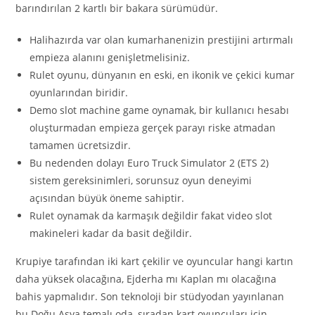
barındırılan 2 kartlı bir bakara sürümüdür.
Halihazırda var olan kumarhanenizin prestijini artırmalı
empieza alanını genişletmelisiniz.
Rulet oyunu, dünyanın en eski, en ikonik ve çekici kumar
oyunlarından biridir.
Demo slot machine game oynamak, bir kullanıcı hesabı
oluşturmadan empieza gerçek parayı riske atmadan
tamamen ücretsizdir.
Bu nedenden dolayı Euro Truck Simulator 2 (ETS 2)
sistem gereksinimleri, sorunsuz oyun deneyimi
açısından büyük öneme sahiptir.
Rulet oynamak da karmaşık değildir fakat video slot
makineleri kadar da basit değildir.
Krupiye tarafından iki kart çekilir ve oyuncular hangi kartın
daha yüksek olacağına, Ejderha mı Kaplan mı olacağına
bahis yapmalıdır. Son teknoloji bir stüdyodan yayınlanan
bu Doğu Asya temalı oda, sıradan kart oyuncuları için