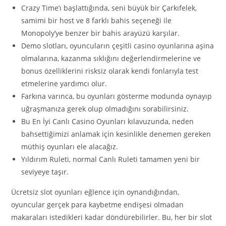
Crazy Time’ı başlattığında, seni büyük bir Çarkıfelek,
samimi bir host ve 8 farklı bahis seçeneği ile
Monopoly’ye benzer bir bahis arayüzü karşılar.
Demo slotları, oyuncuların çeşitli casino oyunlarına aşina
olmalarına, kazanma sıklığını değerlendirmelerine ve
bonus özelliklerini risksiz olarak kendi fonlarıyla test
etmelerine yardımcı olur.
Farkına varınca, bu oyunları gösterme modunda oynayıp
uğraşmanıza gerek olup olmadığını sorabilirsiniz.
Bu En İyi Canlı Casino Oyunları kılavuzunda, neden
bahsettiğimizi anlamak için kesinlikle denemen gereken
müthiş oyunları ele alacağız.
Yıldırım Ruleti, normal Canlı Ruleti tamamen yeni bir
seviyeye taşır.
Ücretsiz slot oyunları eğlence için oynandığından,
oyuncular gerçek para kaybetme endişesi olmadan
makaraları istedikleri kadar döndürebilirler. Bu, her bir slot