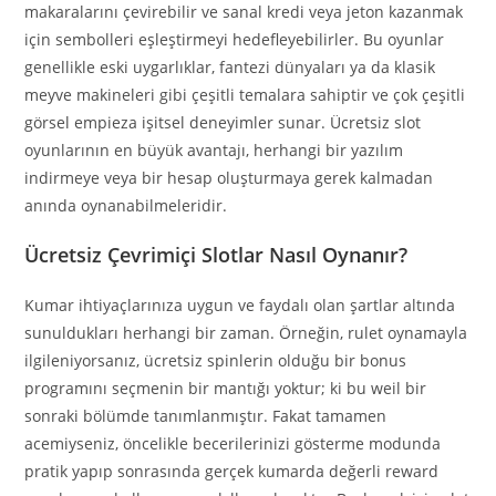
makaralarını çevirebilir ve sanal kredi veya jeton kazanmak
için sembolleri eşleştirmeyi hedefleyebilirler. Bu oyunlar
genellikle eski uygarlıklar, fantezi dünyaları ya da klasik
meyve makineleri gibi çeşitli temalara sahiptir ve çok çeşitli
görsel empieza işitsel deneyimler sunar. Ücretsiz slot
oyunlarının en büyük avantajı, herhangi bir yazılım
indirmeye veya bir hesap oluşturmaya gerek kalmadan
anında oynanabilmeleridir.
Ücretsiz Çevrimiçi Slotlar Nasıl Oynanır?
Kumar ihtiyaçlarınıza uygun ve faydalı olan şartlar altında
sunuldukları herhangi bir zaman. Örneğin, rulet oynamayla
ilgileniyorsanız, ücretsiz spinlerin olduğu bir bonus
programını seçmenin bir mantığı yoktur; ki bu weil bir
sonraki bölümde tanımlanmıştır. Fakat tamamen
acemiyseniz, öncelikle becerilerinizi gösterme modunda
pratik yapıp sonrasında gerçek kumarda değerli reward