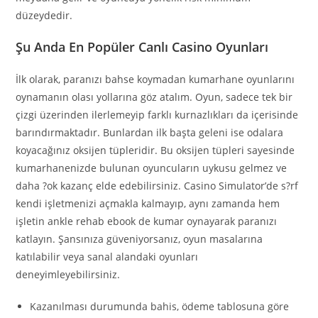
düzeydedir.
Şu Anda En Popüler Canlı Casino Oyunları
İlk olarak, paranızı bahse koymadan kumarhane oyunlarını
oynamanın olası yollarına göz atalım. Oyun, sadece tek bir
çizgi üzerinden ilerlemeyip farklı kurnazlıkları da içerisinde
barındırmaktadır. Bunlardan ilk başta geleni ise odalara
koyacağınız oksijen tüpleridir. Bu oksijen tüpleri sayesinde
kumarhanenizde bulunan oyuncuların uykusu gelmez ve
daha ?ok kazanç elde edebilirsiniz. Casino Simulator’de s?rf
kendi işletmenizi açmakla kalmayıp, aynı zamanda hem
işletin ankle rehab ebook de kumar oynayarak paranızı
katlayın. Şansınıza güveniyorsanız, oyun masalarına
katılabilir veya sanal alandaki oyunları
deneyimleyebilirsiniz.
Kazanılması durumunda bahis, ödeme tablosuna göre