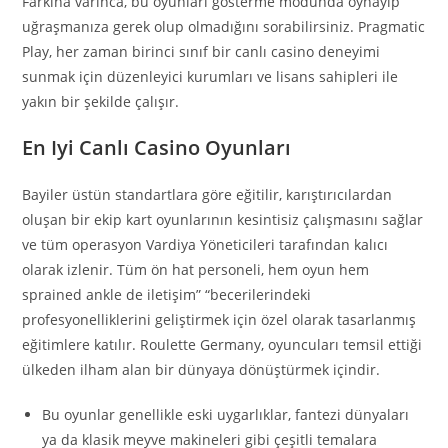
Farkına varınca, bu oyunları gösterme modunda oynayıp
uğraşmanıza gerek olup olmadığını sorabilirsiniz. Pragmatic
Play, her zaman birinci sınıf bir canlı casino deneyimi
sunmak için düzenleyici kurumları ve lisans sahipleri ile
yakın bir şekilde çalışır.
En Iyi Canlı Casino Oyunları
Bayiler üstün standartlara göre eğitilir, karıştırıcılardan
oluşan bir ekip kart oyunlarının kesintisiz çalışmasını sağlar
ve tüm operasyon Vardiya Yöneticileri tarafından kalıcı
olarak izlenir. Tüm ön hat personeli, hem oyun hem
sprained ankle de iletişim” “becerilerindeki
profesyonelliklerini geliştirmek için özel olarak tasarlanmış
eğitimlere katılır. Roulette Germany, oyuncuları temsil ettiği
ülkeden ilham alan bir dünyaya dönüştürmek içindir.
Bu oyunlar genellikle eski uygarlıklar, fantezi dünyaları
ya da klasik meyve makineleri gibi çeşitli temalara