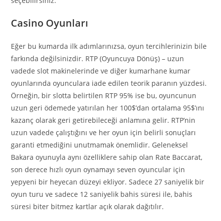
seçebilirsiniz.
Casino Oyunları
Eğer bu kumarda ilk adımlarınızsa, oyun tercihlerinizin bile
farkında değilsinizdir. RTP (Oyuncuya Dönüş) – uzun
vadede slot makinelerinde ve diğer kumarhane kumar
oyunlarında oyunculara iade edilen teorik paranın yüzdesi.
Örneğin, bir slotta belirtilen RTP 95% ise bu, oyuncunun
uzun geri ödemede yatırılan her 100$’dan ortalama 95$’ını
kazanç olarak geri getirebileceği anlamına gelir. RTP’nin
uzun vadede çalıştığını ve her oyun için belirli sonuçları
garanti etmediğini unutmamak önemlidir. Geleneksel
Bakara oyunuyla aynı özelliklere sahip olan Rate Baccarat,
son derece hızlı oyun oynamayı seven oyuncular için
yepyeni bir heyecan düzeyi ekliyor. Sadece 27 saniyelik bir
oyun turu ve sadece 12 saniyelik bahis süresi ile, bahis
süresi biter bitmez kartlar açık olarak dağıtılır.