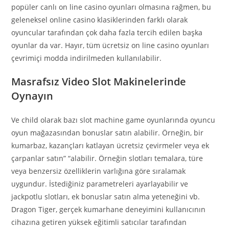
popüler canlı on line casino oyunları olmasına rağmen, bu
geleneksel online casino klasiklerinden farklı olarak
oyuncular tarafından çok daha fazla tercih edilen başka
oyunlar da var. Hayır, tüm ücretsiz on line casino oyunları
çevrimiçi modda indirilmeden kullanılabilir.
Masrafsız Video Slot Makinelerinde
Oynayın
Ve child olarak bazı slot machine game oyunlarında oyuncu
oyun mağazasından bonuslar satın alabilir. Örneğin, bir
kumarbaz, kazançları katlayan ücretsiz çevirmeler veya ek
çarpanlar satın” “alabilir. Örneğin slotları temalara, türe
veya benzersiz özelliklerin varlığına göre sıralamak
uygundur. İstediğiniz parametreleri ayarlayabilir ve
jackpotlu slotları, ek bonuslar satın alma yeteneğini vb.
Dragon Tiger, gerçek kumarhane deneyimini kullanıcının
cihazına getiren yüksek eğitimli satıcılar tarafından