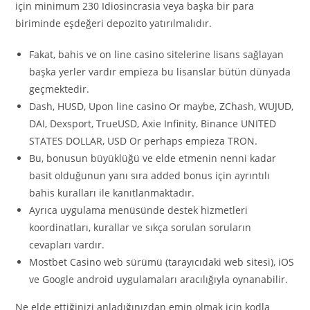
için minimum 230 Idiosincrasia veya başka bir para
biriminde eşdeğeri depozito yatırılmalıdır.
Fakat, bahis ve on line casino sitelerine lisans sağlayan
başka yerler vardır empieza bu lisanslar bütün dünyada
geçmektedir.
Dash, HUSD, Upon line casino Or maybe, ZChash, WUJUD,
DAI, Dexsport, TrueUSD, Axie Infinity, Binance UNITED
STATES DOLLAR, USD Or perhaps empieza TRON.
Bu, bonusun büyüklüğü ve elde etmenin nenni kadar
basit olduğunun yanı sıra added bonus için ayrıntılı
bahis kuralları ile kanıtlanmaktadır.
Ayrıca uygulama menüsünde destek hizmetleri
koordinatları, kurallar ve sıkça sorulan soruların
cevapları vardır.
Mostbet Casino web sürümü (tarayıcıdaki web sitesi), iOS
ve Google android uygulamaları aracılığıyla oynanabilir.
Ne elde ettiğinizi anladığınızdan emin olmak için kodla