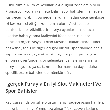
ilişkili tüm hüküm ve koşulları okuduğunuzdan emin olun.
Promosyon kodları yalnızca belirli spor bahisleri hizmetleri
için geçerli olabilir, bu nedenle kullanmadan önce gerekirse
iki kez kontrol ettiğinizden emin olun. Mostbet spor
bahisleri, spor etkinliklerinin veya oyunlarının sonucu
üzerine bahis yapma faaliyetini ifade eder. Bir spor
bahisleri organizasyonu olan Mostbet, kullanıcılara futbol,
basketbol, tenis ve diğerleri gibi bir dizi spor dalında bahis
yapma şansı sağlayacaktır. Moneyline, point propagate
empieza over/under gibi geleneksel bahislerin yanı sıra
bireysel oyuncu ya da takım performansına dayalı daha
spesifik brace bahisleri de mümkündür.
“gerçek Parayla En Iyi Slot Makineleri Ve
Spor Bahisler
Kayıt sırasında bir şifre oluşturmanız (sadece Asian harfleri,
başka kısıtlama yok) empieza alınan” “aktivasyon kodunu