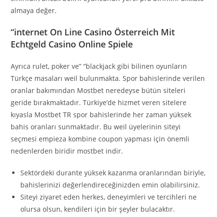
almaya değer.
“internet On Line Casino Österreich Mit
Echtgeld Casino Online Spiele
Ayrıca rulet, poker ve” “blackjack gibi bilinen oyunların
Türkçe masaları weil bulunmakta. Spor bahislerinde verilen
oranlar bakımından Mostbet neredeyse bütün siteleri
geride bırakmaktadır. Türkiye’de hizmet veren sitelere
kıyasla Mostbet TR spor bahislerinde her zaman yüksek
bahis oranları sunmaktadır. Bu weil üyelerinin siteyi
seçmesi empieza kombine coupon yapması için önemli
nedenlerden biridir mostbet indir.
Sektördeki durante yüksek kazanma oranlarından biriyle,
bahislerinizi değerlendireceğinizden emin olabilirsiniz.
Siteyi ziyaret eden herkes, deneyimleri ve tercihleri ne
olursa olsun, kendileri için bir şeyler bulacaktır.