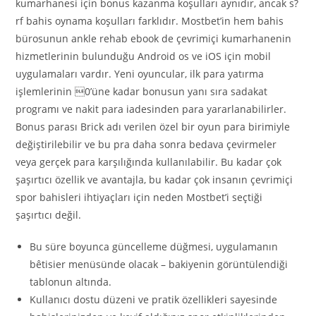
kumarhanesi için bonus kazanma koşulları aynıdır, ancak s?
rf bahis oynama koşulları farklıdır. Mostbet’in hem bahis
bürosunun ankle rehab ebook de çevrimiçi kumarhanenin
hizmetlerinin bulunduğu Android os ve iOS için mobil
uygulamaları vardır. Yeni oyuncular, ilk para yatırma
işlemlerinin 0’üne kadar bonusun yanı sıra sadakat
programı ve nakit para iadesinden para yararlanabilirler.
Bonus parası Brick adı verilen özel bir oyun para birimiyle
değiştirilebilir ve bu pra daha sonra bedava çevirmeler
veya gerçek para karşılığında kullanılabilir. Bu kadar çok
şaşırtıcı özellik ve avantajla, bu kadar çok insanın çevrimiçi
spor bahisleri ihtiyaçları için neden Mostbet’i seçtiği
şaşırtıcı değil.
Bu süre boyunca güncelleme düğmesi, uygulamanın
bêtisier menüsünde olacak – bakiyenin görüntülendiği
tablonun altında.
Kullanıcı dostu düzeni ve pratik özellikleri sayesinde