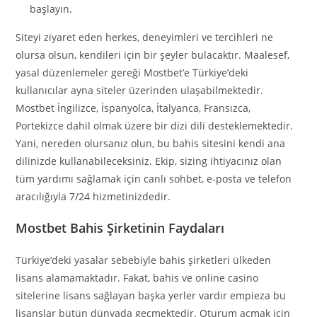
başlayın.
Siteyi ziyaret eden herkes, deneyimleri ve tercihleri ne
olursa olsun, kendileri için bir şeyler bulacaktır. Maalesef,
yasal düzenlemeler gereği Mostbet’e Türkiye’deki
kullanıcılar ayna siteler üzerinden ulaşabilmektedir.
Mostbet İngilizce, İspanyolca, İtalyanca, Fransızca,
Portekizce dahil olmak üzere bir dizi dili desteklemektedir.
Yani, nereden olursanız olun, bu bahis sitesini kendi ana
dilinizde kullanabileceksiniz. Ekip, sizing ihtiyacınız olan
tüm yardımı sağlamak için canlı sohbet, e-posta ve telefon
aracılığıyla 7/24 hizmetinizdedir.
Mostbet Bahis Şirketinin Faydaları
Türkiye’deki yasalar sebebiyle bahis şirketleri ülkeden
lisans alamamaktadır. Fakat, bahis ve online casino
sitelerine lisans sağlayan başka yerler vardır empieza bu
lisanslar bütün dünyada geçmektedir. Oturum açmak için