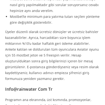
nasıl giriş yapılmaktadır gibi sorular soruyorsanız cevabı
hepinize aynı anda verelim.
Mostbet’te minimum para yatırma tutarı seçilen yönteme
göre değişiklik gösterebilir.
Üyeler düzenli olarak ücretsiz dönüşler ve ücretsiz bahisler
kazanabilirler. Ayrıca, harcadıkları süre boyunca işlem
miktarının %10’u kadar haftalık geri ödeme alabilirler.
Ankete katılan ve doldurulan tüm oyunculara Aviator oyunu
için 55 mostbet jeton ve 5 freespin verilir. Hesap
oluşturulduktan sonra giriş bilgilerinizi içeren bir mesaj
görüntülenir. E-postanıza gönderdiyseniz veya resim olarak
kaydettiyseniz, kullanıcı adınızı empieza şifrenizi giriş
formunuza yeniden yazmanız gerekir.
Info@rainwater Com Tr
Programın ana ekranında, üst kısmında, promosyonlar,