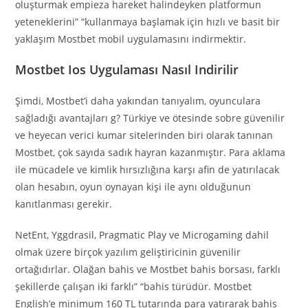
oluşturmak empieza hareket halindeyken platformun
yeteneklerini” “kullanmaya başlamak için hızlı ve basit bir
yaklaşım Mostbet mobil uygulamasını indirmektir.
Mostbet Ios Uygulaması Nasıl Indirilir
Şimdi, Mostbet’i daha yakından tanıyalım, oyunculara
sağladığı avantajları g? Türkiye ve ötesinde sobre güvenilir
ve heyecan verici kumar sitelerinden biri olarak tanınan
Mostbet, çok sayıda sadık hayran kazanmıştır. Para aklama
ile mücadele ve kimlik hırsızlığına karşı afin de yatırılacak
olan hesabın, oyun oynayan kişi ile aynı olduğunun
kanıtlanması gerekir.
NetEnt, Yggdrasil, Pragmatic Play ve Microgaming dahil
olmak üzere birçok yazılım geliştiricinin güvenilir
ortağıdırlar. Olağan bahis ve Mostbet bahis borsası, farklı
şekillerde çalışan iki farklı” “bahis türüdür. Mostbet
English’e minimum 160 TL tutarında para yatırarak bahis