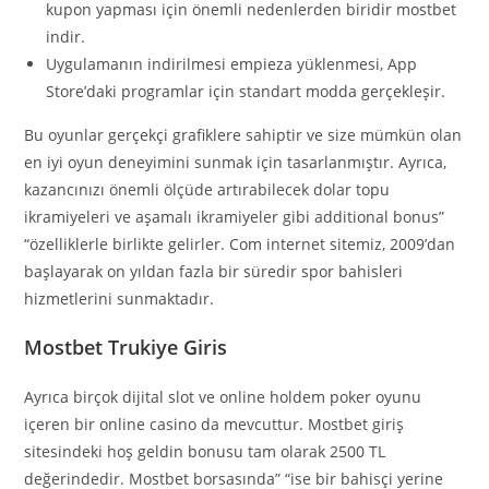
kupon yapması için önemli nedenlerden biridir mostbet
indir.
Uygulamanın indirilmesi empieza yüklenmesi, App
Store’daki programlar için standart modda gerçekleşir.
Bu oyunlar gerçekçi grafiklere sahiptir ve size mümkün olan
en iyi oyun deneyimini sunmak için tasarlanmıştır. Ayrıca,
kazancınızı önemli ölçüde artırabilecek dolar topu
ikramiyeleri ve aşamalı ikramiyeler gibi additional bonus”
“özelliklerle birlikte gelirler. Com internet sitemiz, 2009’dan
başlayarak on yıldan fazla bir süredir spor bahisleri
hizmetlerini sunmaktadır.
Mostbet Trukiye Giris
Ayrıca birçok dijital slot ve online holdem poker oyunu
içeren bir online casino da mevcuttur. Mostbet giriş
sitesindeki hoş geldin bonusu tam olarak 2500 TL
değerindedir. Mostbet borsasında” “ise bir bahisçi yerine