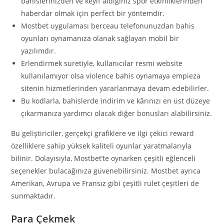
bahislerinizden ve keyif aldığınız spor etkinliklerinden
haberdar olmak için perfect bir yöntemdir.
Mostbet uygulaması berceau telefonunuzdan bahis
oyunları oynamanıza olanak sağlayan mobil bir
yazılımdır.
Erlendirmek suretiyle, kullanıcılar resmi website
kullanılamıyor olsa violence bahis oynamaya empieza
sitenin hizmetlerinden yararlanmaya devam edebilirler.
Bu kodlarla, bahislerde indirim ve kârınızı en üst düzeye
çıkarmanıza yardımcı olacak diğer bonusları alabilirsiniz.
Bu geliştiriciler, gerçekçi grafiklere ve ilgi çekici reward
özelliklere sahip yüksek kaliteli oyunlar yaratmalarıyla
bilinir. Dolayısıyla, Mostbet’te oynarken çeşitli eğlenceli
seçenekler bulacağınıza güvenebilirsiniz. Mostbet ayrıca
Amerikan, Avrupa ve Fransız gibi çeşitli rulet çeşitleri de
sunmaktadır.
Para Çekmek