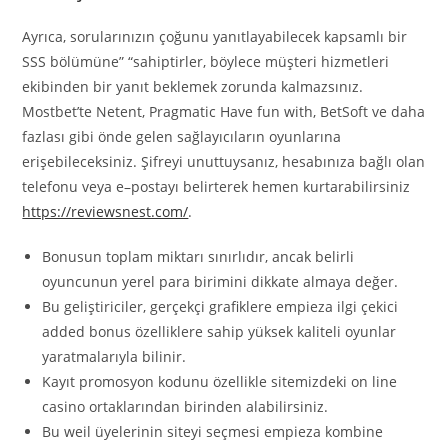
Ayrıca, sorularınızın çoğunu yanıtlayabilecek kapsamlı bir
SSS bölümüne” “sahiptirler, böylece müşteri hizmetleri
ekibinden bir yanıt beklemek zorunda kalmazsınız.
Mostbet’te Netent, Pragmatic Have fun with, BetSoft ve daha
fazlası gibi önde gelen sağlayıcıların oyunlarına
erişebileceksiniz. Şifreyi unuttuysanız, hesabınıza bağlı olan
telefonu veya e–postayı belirterek hemen kurtarabilirsiniz
https://reviewsnest.com/
.
Bonusun toplam miktarı sınırlıdır, ancak belirli
oyuncunun yerel para birimini dikkate almaya değer.
Bu geliştiriciler, gerçekçi grafiklere empieza ilgi çekici
added bonus özelliklere sahip yüksek kaliteli oyunlar
yaratmalarıyla bilinir.
Kayıt promosyon kodunu özellikle sitemizdeki on line
casino ortaklarından birinden alabilirsiniz.
Bu weil üyelerinin siteyi seçmesi empieza kombine